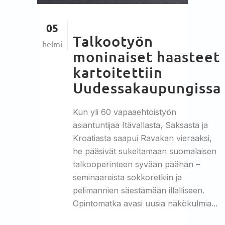
05
Talkootyön
helmi
moninaiset haasteet
kartoitettiin
Uudessakaupungissa
Kun yli 60 vapaaehtoistyön
asiantuntijaa Itävallasta, Saksasta ja
Kroatiasta saapui Ravakan vieraaksi,
he pääsivät sukeltamaan suomalaisen
talkooperinteen syvään päähän –
seminaareista sokkoretkiin ja
pelimannien säestämään illalliseen.
Opintomatka avasi uusia näkökulmia...