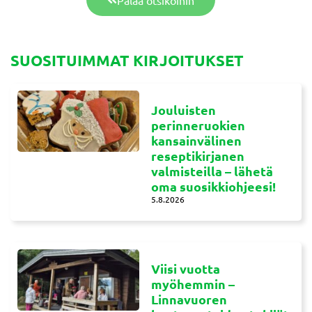
Palaa otsikoihin
SUOSITUIMMAT KIRJOITUKSET
Jouluisten
perinneruokien
kansainvälinen
reseptikirjanen
valmisteilla – lähetä
oma suosikkiohjeesi!
5.8.2026
Viisi vuotta
myöhemmin –
Linnavuoren