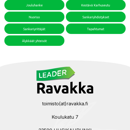
Jouluhanke
Kestävä Karhuseutu
Nuoriso
Sankariyhdistykset
Sankariyrittäjät
Tapahtumat
Älykkäät yhteisöt
toimisto(at)ravakka.fi
Koulukatu 7