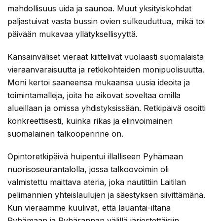
mahdollisuus uida ja saunoa. Muut yksityiskohdat
paljastuivat vasta bussin ovien sulkeuduttua, mikä toi
päivään mukavaa yllätyksellisyyttä.
Kansainväliset vieraat kiittelivät vuolaasti suomalaista
vieraanvaraisuutta ja retkikohteiden monipuolisuutta.
Moni kertoi saaneensa mukaansa uusia ideoita ja
toimintamalleja, joita he aikovat soveltaa omilla
alueillaan ja omissa yhdistyksissään. Retkipäivä osoitti
konkreettisesti, kuinka rikas ja elinvoimainen
suomalainen talkooperinne on.
Opintoretkipäivä huipentui illalliseen Pyhämaan
nuorisoseurantalolla, jossa talkoovoimin oli
valmistettu maittava ateria, joka nautittiin Laitilan
pelimannien yhteislaulujen ja säestyksen siivittämänä.
Kun vieraamme kuulivat, että lauantai-iltana
Pyhämaan ja Pyhärannan välillä järjestettäisiin