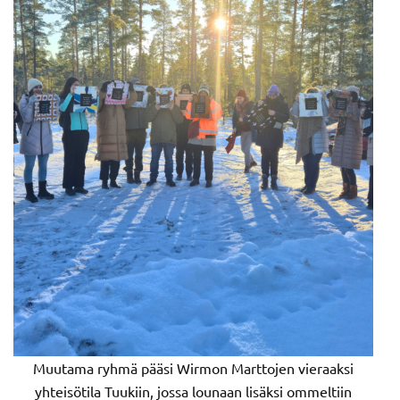
Muutama ryhmä pääsi Wirmon Marttojen vieraaksi
yhteisötila Tuukiin, jossa lounaan lisäksi ommeltiin