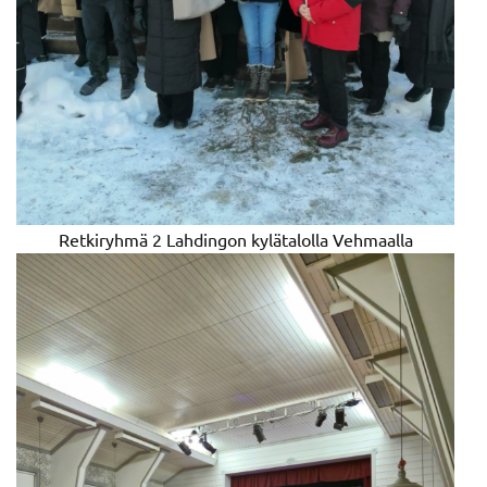
Retkiryhmä 2 Lahdingon kylätalolla Vehmaalla