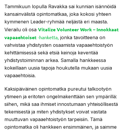
Tammikuun lopulla Ravakka sai kunnian isännöidä
kansainvälistä opintomatkaa, joka kokosi yhteen
kymmenen Leader-ryhmää neljästä eri maasta.
Vitalize Volunteer Work – Innokkaat
Vierailu oli osa
vapaaehtoiset
-hanketta,
jonka tavoitteena on
vahvistaa yhdistysten osaamista vapaaehtoistyön
kehittämisessä sekä etsiä keinoja keventää
yhdistystoiminnan arkea. Samalla hankkeessa
kokeillaan uusia tapoja houkutella mukaan uusia
vapaaehtoisia.
Kaksipäiväinen opintomatka pureutui talkootyön
ytimeen ja eritoten ongelmakenttään sen ympärillä:
siihen, mikä saa ihmiset innostumaan yhteisöllisestä
tekemisestä ja miten yhdistykset voivat vastata
muuttuvan vapaaehtoistyön tarpeisiin. Tämä
opintomatka oli hankkeen ensimmäinen, ja saimme