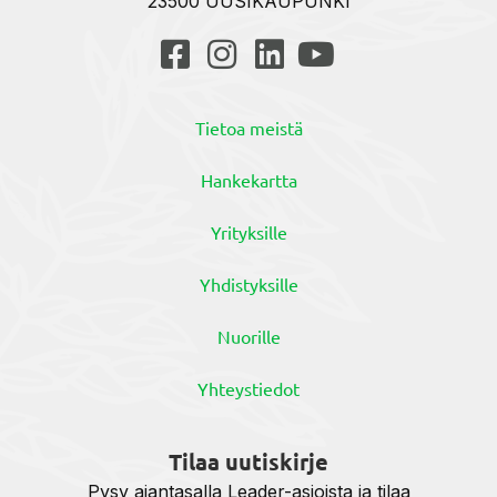
23500 UUSIKAUPUNKI
Tietoa meistä
Hankekartta
Yrityksille
Yhdistyksille
Nuorille
Yhteystiedot
Tilaa uutiskirje
Pysy ajantasalla Leader-asioista ja tilaa