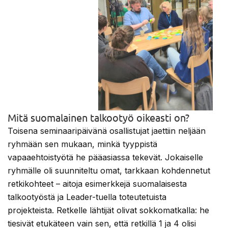
Mitä suomalainen talkootyö oikeasti on?
Toisena seminaaripäivänä osallistujat jaettiin neljään
ryhmään sen mukaan, minkä tyyppistä
vapaaehtoistyötä he pääasiassa tekevät. Jokaiselle
ryhmälle oli suunniteltu omat, tarkkaan kohdennetut
retkikohteet – aitoja esimerkkejä suomalaisesta
talkootyöstä ja Leader-tuella toteutetuista
projekteista. Retkelle lähtijät olivat sokkomatkalla: he
tiesivät etukäteen vain sen, että retkillä 1 ja 4 olisi