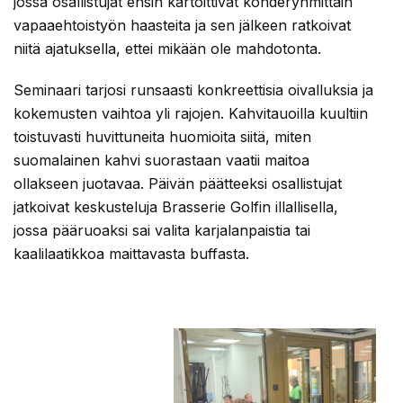
jossa osallistujat ensin kartoittivat kohderyhmittäin
vapaaehtoistyön haasteita ja sen jälkeen ratkoivat
niitä ajatuksella, ettei mikään ole mahdotonta.
Seminaari tarjosi runsaasti konkreettisia oivalluksia ja
kokemusten vaihtoa yli rajojen. Kahvitauoilla kuultiin
toistuvasti huvittuneita huomioita siitä, miten
suomalainen kahvi suorastaan vaatii maitoa
ollakseen juotavaa. Päivän päätteeksi osallistujat
jatkoivat keskusteluja Brasserie Golfin illallisella,
jossa pääruoaksi sai valita karjalanpaistia tai
kaalilaatikkoa maittavasta buffasta.