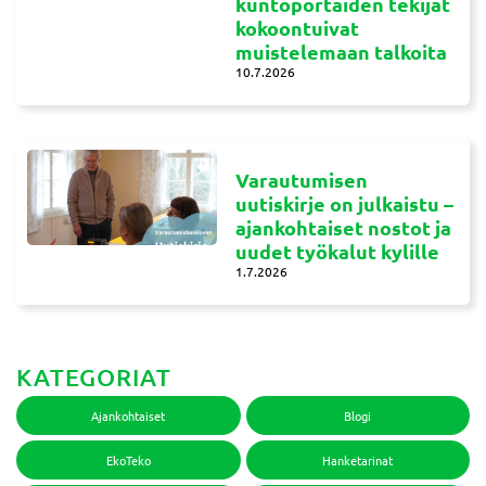
kuntoportaiden tekijät
kokoontuivat
muistelemaan talkoita
10.7.2026
Varautumisen
uutiskirje on julkaistu –
ajankohtaiset nostot ja
uudet työkalut kylille
1.7.2026
KATEGORIAT
Ajankohtaiset
Blogi
EkoTeko
Hanketarinat