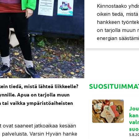
Kiinnostaako yhdi
oikein tiedä, mist
hankkeen työntek
on tarjolla muun 
energian säästämi
SUOSITUIMMAT
in tiedä, mistä lähteä liikkeelle?
nille. Apua on tarjolla muun
 tai vaikka ympäristöaiheisten
Jou
kan
val
 ovat saaneet jatkoaikaa kesään
suo
en palveluista. Varsin Hyvän hanke
5.8.2