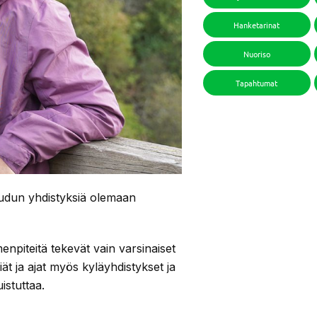
Hanketarinat
Nuoriso
Tapahtumat
dun yhdistyksiä olemaan
menpiteitä tekevät vain varsinaiset
ät ja ajat myös kyläyhdistykset ja
istuttaa.