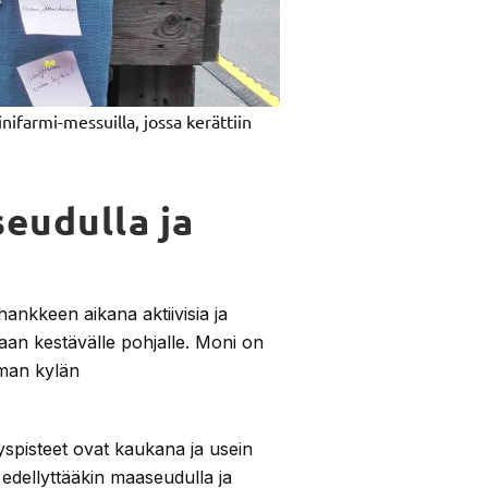
armi-messuilla, jossa kerättiin
eudulla ja
nkkeen aikana aktiivisia ja
daan kestävälle pohjalle. Moni on
oman kylän
tyspisteet ovat kaukana ja usein
en edellyttääkin maaseudulla ja