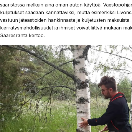
saaristossa melkein aina oman auton käyttöä. Väestöpohjan pi
kuljetukset saadaan kannattaviksi, mutta esimerkiksi Livonsa
vastuun jäteastioiden hankinnasta ja kuljetusten maksuista. 
kierrätysmahdollisuudet ja ihmiset voivat liittyä mukaan 
Saaresranta kertoo.