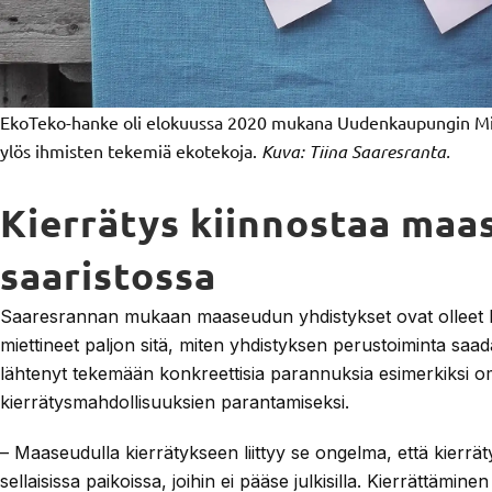
EkoTeko-hanke oli elokuussa 2020 mukana Uudenkaupungin Minif
ylös ihmisten tekemiä ekotekoja.
Kuva: Tiina Saaresranta.
Kierrätys kiinnostaa maas
saaristossa
Saaresrannan mukaan maaseudun yhdistykset ovat olleet ha
miettineet paljon sitä, miten yhdistyksen perustoiminta saa
lähtenyt tekemään konkreettisia parannuksia esimerkiksi 
kierrätysmahdollisuuksien parantamiseksi.
– Maaseudulla kierrätykseen liittyy se ongelma, että kierrä
sellaisissa paikoissa, joihin ei pääse julkisilla. Kierrättämin