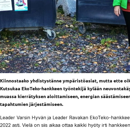
Kiinnostaako yhdistystänne ympäristöasiat, mutta ette oike
Kutsukaa EkoTeko-hankkeen työntekijä kylään neuvontakäyn
muassa kierrätyksen aloittamiseen, energian säästämiseen
tapahtumien järjestämiseen.
Leader Varsin Hyvän ja Leader Ravakan EkoTeko-hankkeet
2022 asti. Vielä on siis aikaa ottaa kaikki hyöty irti hankke