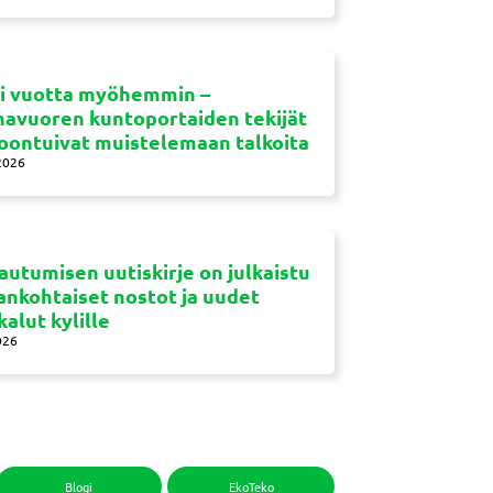
si vuotta myöhemmin –
navuoren kuntoportaiden tekijät
oontuivat muistelemaan talkoita
2026
autumisen uutiskirje on julkaistu
jankohtaiset nostot ja uudet
kalut kylille
026
Blogi
EkoTeko