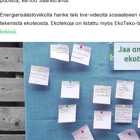
puolista, kertoo Saaresranta.
Energiansäästöviikolla hanke teki live-videoita sosiaaliseen
tekemistä ekoteoista. Ekotekoja on listattu myös EkoTeko-
linkistä.