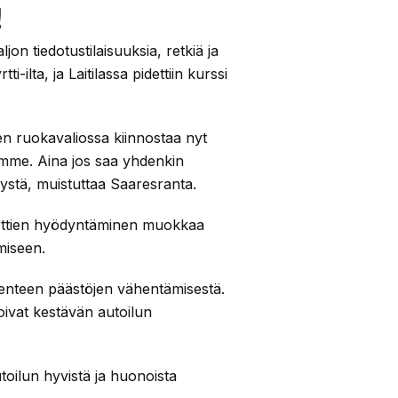
!
n tiedotustilaisuuksia, retkiä ja
i-ilta, ja Laitilassa pidettiin kurssi
en ruokavaliossa kiinnostaa nyt
ssämme. Aina jos saa yhdenkin
tystä, muistuttaa Saaresranta.
liyrttien hyödyntäminen muokkaa
miseen.
kenteen päästöjen vähentämisestä.
oivat kestävän autoilun
toilun hyvistä ja huonoista