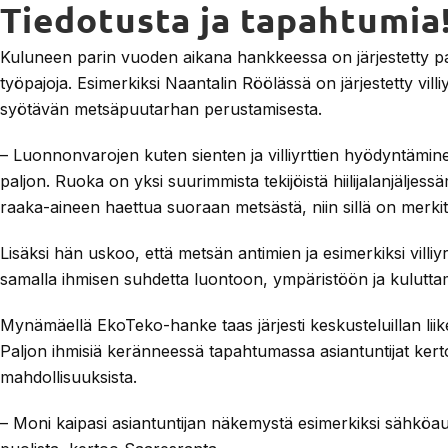
Tiedotusta ja tapahtumia
Kuluneen parin vuoden aikana hankkeessa on järjestetty paljo
työpajoja. Esimerkiksi Naantalin Röölässä on järjestetty villiyrtt
syötävän metsäpuutarhan perustamisesta.
– Luonnonvarojen kuten sienten ja villiyrttien hyödyntämin
paljon. Ruoka on yksi suurimmista tekijöistä hiilijalanjälje
raaka-aineen haettua suoraan metsästä, niin sillä on merki
Lisäksi hän uskoo, että metsän antimien ja esimerkiksi vil
samalla ihmisen suhdetta luontoon, ympäristöön ja kulutta
Mynämäellä EkoTeko-hanke taas järjesti keskusteluillan lii
Paljon ihmisiä keränneessä tapahtumassa asiantuntijat kert
mahdollisuuksista.
– Moni kaipasi asiantuntijan näkemystä esimerkiksi sähköau