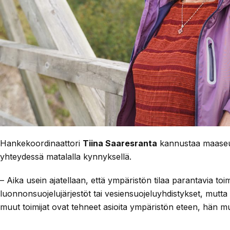
Hankekoordinaattori
Tiina Saaresranta
kannustaa maaseu
yhteydessä matalalla kynnyksellä.
– Aika usein ajatellaan, että ympäristön tilaa parantavia toi
luonnonsuojelujärjestöt tai vesiensuojeluyhdistykset, mutta i
muut toimijat ovat tehneet asioita ympäristön eteen, hän mu