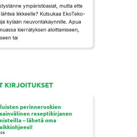
stystänne ympäristöasiat, mutta ette
ä lähteä liikkeelle? Kutsukaa EkoTeko-
ijä kylään neuvontakäynnille. Apua
muassa kierrätyksen aloittamiseen,
seen tai
 KIRJOITUKSET
luisten perinneruokien
sainvälinen reseptikirjanen
misteilla – lähetä oma
sikkiohjeesi!
026