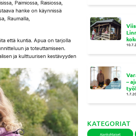
sissa, Paimiossa, Raisiossa,
astaava hanke on käynnissä
sa, Raumalla,
Vii
Lin
kok
a että kuntia. Apua on tarjolla
10.7.
nnitteluun ja toteuttamiseen.
alisen ja kulttuurisen kestävyyden
Var
– a
työ
1.7.2
KATEGORIAT
Ajankohtaiset