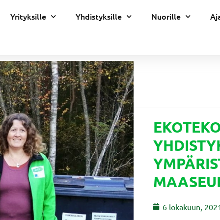
Yrityksille
Yhdistyksille
Nuorille
Aj
EKOTEKO
YHDISTY
YMPÄRIS
MAASEU
6 lokakuun, 202