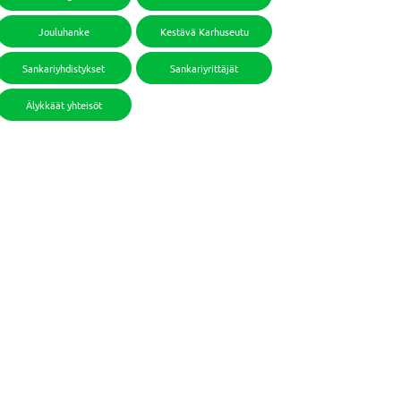
Jouluhanke
Kestävä Karhuseutu
Sankariyhdistykset
Sankariyrittäjät
Älykkäät yhteisöt