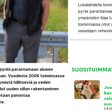
Lokalahdella toim
pyrkii parantamaa
ympäristön tilaa l
toiminnassa ollut 
vesistöjen rehevöit
SUOSITUIMMAT
 pyrkii parantamaan alueen
illaan. Vuodesta 2006 toiminnassa
mistä hillitseviä ja veden
Jou
llut uuden sillan rakentaminen
kan
iotaan panostaa
val
ta.
suo
5.8.2