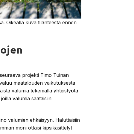
a. Oikealla kuva tilanteesta ennen
tojen
 seuraava projekti Timo Tuinan
 valuu maatalouden vaikutuksesta
hkäistä valumia tekemällä yhteistyötä
 joilla valumia saataisiin
ino valumien ehkäisyyn. Haluttaisiin
mman moni ottaisi kipsikäsittelyt