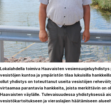
Lokalahdella toimiva Haavaisten vesiensuojeluyhdistys
vesistöjen kuntoa ja ympäristön tilaa lukuisilla hankke
ollut yhdistys on toteuttanut useita vesistöjen rehevöity
virtaamaa parantavia hankkeita, joista merkittävin on o
Haavaisten väylälle. Tulevaisuudessa yhdistyksessä a
vesistökartoitukseen ja vieraslajien häätämiseen alueel