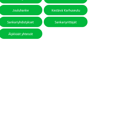
Jouluhanke
Kestävä Karhuseutu
Sankariyhdistykset
Sankariyrittäjät
Älykkäät yhteisöt