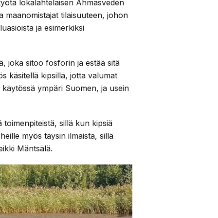
eistyötä lokalahtelaisen Ahmasveden
a maanomistajat tilaisuuteen, johon
uasioista ja esimerkiksi
, joka sitoo fosforin ja estää sitä
käsitellä kipsillä, jotta valumat
alti käytössä ympäri Suomen, ja usein
ä toimenpiteistä, sillä kun kipsiä
heille myös täysin ilmaista, sillä
eikki Mäntsälä.