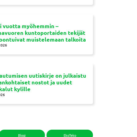
si vuotta myöhemmin –
navuoren kuntoportaiden tekijät
oontuivat muistelemaan talkoita
2026
autumisen uutiskirje on julkaistu
jankohtaiset nostot ja uudet
kalut kylille
026
Blogi
EkoTeko