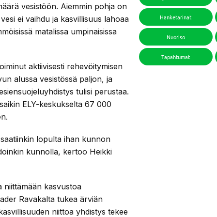
määrä vesistöön. Aiemmin pohja on
Hanketarinat
vesi ei vaihdu ja kasvillisuus lahoaa
möisissä matalissa umpinaisissa
Nuoriso
Tapahtumat
iminut aktiivisesti rehevöitymisen
vun alussa vesistössä paljon, ja
vesiensuojeluyhdistys tulisi perustaa.
s saikin ELY-keskukselta 67 000
en.
 saatiinkin lopulta ihan kunnon
doinkin kunnolla, kertoo Heikki
ja niittämään kasvustoa
Leader Ravakalta tukea ärviän
asvillisuuden niittoa yhdistys tekee