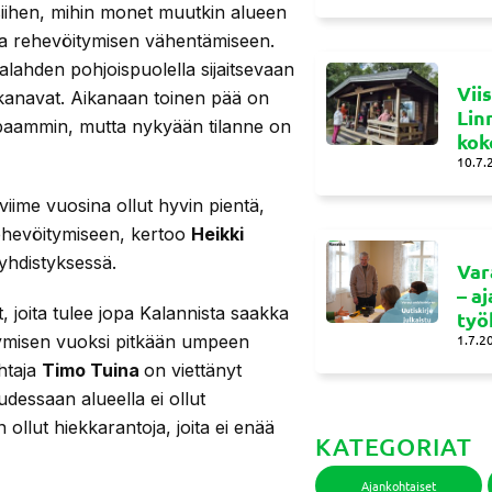
siihen, mihin monet muutkin alueen
ja rehevöitymisen vähentämiseen.
alahden pohjoispuolella sijaitsevaan
Vii
anavat. Aikanaan toinen pää on
Lin
apaammin, mutta nykyään tilanne on
kok
10.7.
viime vuosina ollut hyvin pientä,
rehevöitymiseen, kertoo
Heikki
uyhdistyksessä.
Var
– a
joita tulee jopa Kalannista saakka
työ
öitymisen vuoksi pitkään umpeen
1.7.2
htaja
Timo Tuina
on viettänyt
udessaan alueella ei ollut
ollut hiekkarantoja, joita ei enää
KATEGORIAT
Ajankohtaiset