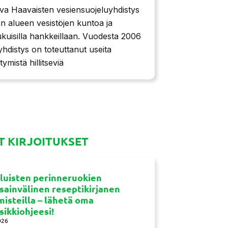
iva Haavaisten vesiensuojeluyhdistys
n alueen vesistöjen kuntoa ja
ukuisilla hankkeillaan. Vuodesta 2006
yhdistys on toteuttanut useita
ymistä hillitseviä
 KIRJOITUKSET
luisten perinneruokien
sainvälinen reseptikirjanen
misteilla – lähetä oma
sikkiohjeesi!
026