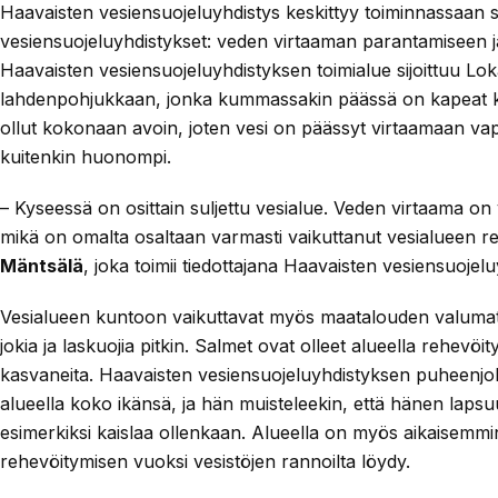
Haavaisten vesiensuojeluyhdistys keskittyy toiminnassaan 
vesiensuojeluyhdistykset: veden virtaaman parantamiseen 
Haavaisten vesiensuojeluyhdistyksen toimialue sijoittuu Lok
lahdenpohjukkaan, jonka kummassakin päässä on kapeat k
ollut kokonaan avoin, joten vesi on päässyt virtaamaan v
kuitenkin huonompi.
– Kyseessä on osittain suljettu vesialue. Veden virtaama on 
mikä on omalta osaltaan varmasti vaikuttanut vesialueen 
Mäntsälä
, joka toimii tiedottajana Haavaisten vesiensuojel
Vesialueen kuntoon vaikuttavat myös maatalouden valumat, 
jokia ja laskuojia pitkin. Salmet ovat olleet alueella rehev
kasvaneita. Haavaisten vesiensuojeluyhdistyksen puheenjo
alueella koko ikänsä, ja hän muisteleekin, että hänen lapsu
esimerkiksi kaislaa ollenkaan. Alueella on myös aikaisemmin 
rehevöitymisen vuoksi vesistöjen rannoilta löydy.