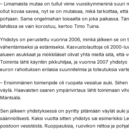
– Limamaista mutaa on tullut viime vuosikymmeninä suuri 
ollut kovaa savea, nyt se on mutaisaa, mikä tarkoittaa, että 
pohjaan. Sama ongelmahan toisaalta on joka paikassa. Täm
lahdissa se vain korostuu, kertoo Timo Tuina.
Yhdistys on perustettu vuonna 2006, minkä jälkeen se on to
vähentämiseksi ja estämiseksi. Kasvustolauttoja oli 2000-lu
alueen asukkaat ja mökkiläiset olivat yhtä mieltä siitä, että 
Toiminta lähti käyntiin pikkuhiljaa, ja vuonna 2007 yhdisty
euron rahoituksen erilaisia suunnitelmia ja toteutuksia vart
– Ensimmäinen toimenpide oli ruopata vesialue auki. Siihen
väylä. Haavaisten saaren ympärivirtaus lähti toimimaan vih
Mäntsälä.
Sen jälkeen yhdistyksessä on pyritty pitämään väylät auki 
säännöllisesti. Kaksi vuotta sitten yhdistys sai esimerkiksi 
poistoon vesistöstä. Ruoppauksia, ruovikon niittoa ja pohjak