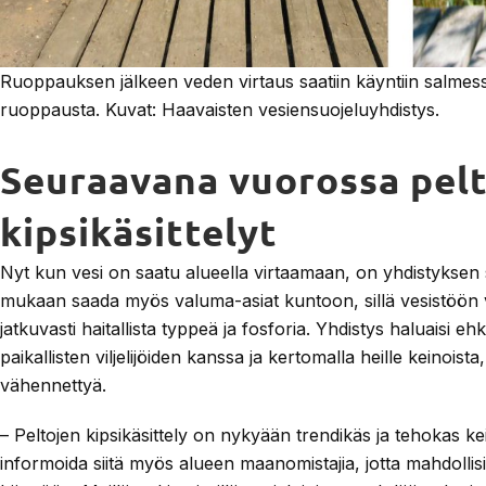
Ruoppauksen jälkeen veden virtaus saatiin käyntiin salmess
ruoppausta. Kuvat: Haavaisten vesiensuojeluyhdistys.
Seuraavana vuorossa pel
kipsikäsittelyt
Nyt kun vesi on saatu alueella virtaamaan, on yhdistyksen
mukaan saada myös valuma-asiat kuntoon, sillä vesistöön
jatkuvasti haitallista typpeä ja fosforia. Yhdistys haluaisi e
paikallisten viljelijöiden kanssa ja kertomalla heille keinoista,
vähennettyä.
– Peltojen kipsikäsittely on nykyään trendikäs ja tehokas ke
informoida siitä myös alueen maanomistajia, jotta mahdollisi