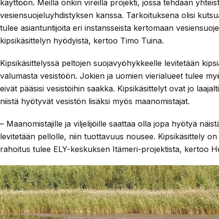
käyttöön. Meillä onkin vireillä projekti, jossa tehdään yht
vesiensuojeluyhdistyksen kanssa. Tarkoituksena olisi kutsu
tulee asiantuntijoita eri instansseista kertomaan vesiensuojel
kipsikäsittelyn hyödyistä, kertoo Timo Tuina.
Kipsikäsittelyssä peltojen suojavyöhykkeelle levitetään kipsiä
valumasta vesistöön. Jokien ja uomien vierialueet tulee myös 
eivät pääsisi vesistöihin saakka. Kipsikäsittelyt ovat jo laaj
niistä hyötyvät vesistön lisäksi myös maanomistajat.
– Maanomistajille ja viljelijöille saattaa olla jopa hyötyä näist
levitetään pellolle, niin tuottavuus nousee. Kipsikäsittely on 
rahoitus tulee ELY-keskuksen Itämeri-projektista, kertoo H