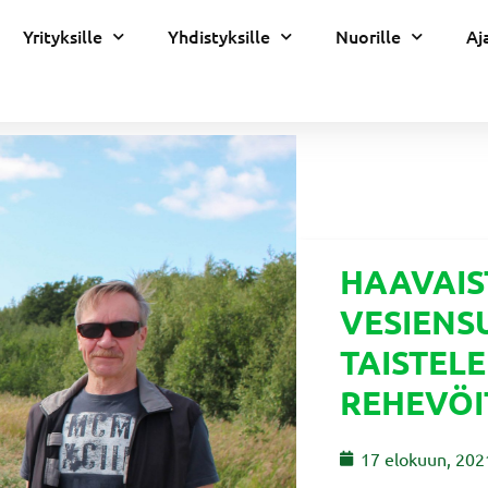
Yrityksille
Yhdistyksille
Nuorille
Aj
HAAVAIS
VESIENS
TAISTELE
REHEVÖI
17 elokuun, 202