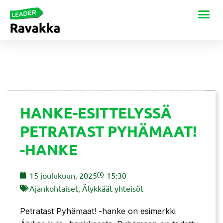
HANKE-ESITTELYSSÄ
PETRATAST PYHÄMAAT!
-HANKE
15 joulukuun, 2025
15:30
Ajankohtaiset
,
Älykkäät yhteisöt
Petratast Pyhämaat! -hanke on esimerkki