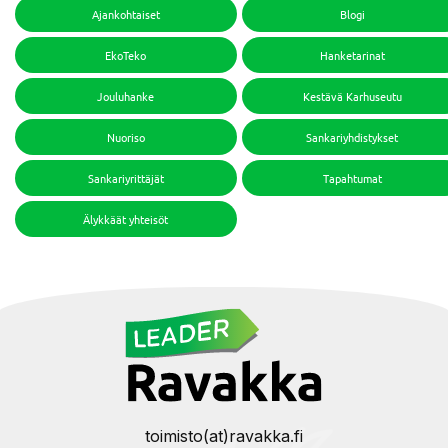
Ajankohtaiset
Blogi
EkoTeko
Hanketarinat
Jouluhanke
Kestävä Karhuseutu
Nuoriso
Sankariyhdistykset
Sankariyrittäjät
Tapahtumat
Älykkäät yhteisöt
toimisto(at)ravakka.fi