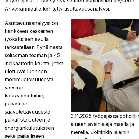
ja työpajoilla, joista syntyy saarien asukkaiden käyttöön
Ahvenanmaalla kehitetty asuttavuusanalyysi.
Asuttavuusanalyysi on
hankkeen keskeinen
työkalu: sen avulla
tarkastellaan Pyhämaata
seitsemän teeman ja 45
indikaattorin kautta, jotka
ulottuvat luonnon
monimuotoisuudesta
väestön
kausivaihteluihin,
palvelujen
saavutettavuudesta
3.11.2025 työpajassa pohdittii
paikallistalouteen ja
alueen avainlajeja maalla ja
energiankulutukseen
merellä. Joihinkin lajeihin
sekä paikalliseen