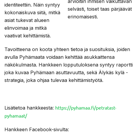
arvioitiin ihmisen vaikuttavan 
identiteettiin. Näin syntyy
selvästi, toiset taas pärjäävät
kokonaiskuva siitä, mitkä
erinomaisesti.
asiat tukevat alueen
elinvoimaa ja mitkä
vaativat kehittämistä.
Tavoitteena on koota yhteen tietoa ja suosituksia, joiden
avulla Pyhämaata voidaan kehittää asukkaittensa
näkökulmasta. Hankkeen lopputuloksena syntyy raportti
joka kuvaa Pyhämaan asuttavuutta, sekä Älykäs kylä -
strategia, joka ohjaa tulevaa kehittämistyötä.
https://pyhamaa.fi/petratast-
Lisätietoa hankkeesta:
pyhamaat/
Hankkeen Facebook-sivulta: