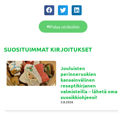
Palaa otsikoihin
SUOSITUIMMAT KIRJOITUKSET
Jouluisten
perinneruokien
kansainvälinen
reseptikirjanen
valmisteilla – lähetä oma
suosikkiohjeesi!
5.8.2026