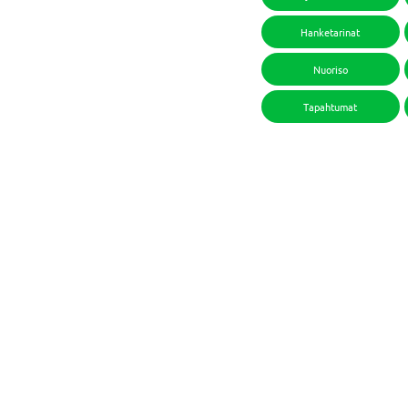
Hanketarinat
Nuoriso
Tapahtumat