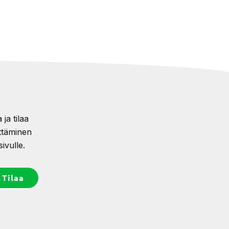
ja tilaa
ttäminen
ivulle.