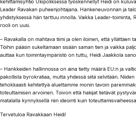
kehittämisyhtiö Ukipoliksessa työskennellyt Heidi on kuluv
Leader Ravakan puheenjohtajana. Hankeneuvonnan ja talou
yhdistyksessä hän tarttuu innolla. Vaikka Leader-toiminta, R
rooli on uusi.
– Ravakalla on mahtava tiimi ja olen iloinen, että yllättäen ta
Töihin pääsin sukeltamaan sisään saman tien ja vaikka paljo
auttaa kun toimintaympäristö on tuttu, Heidi Jaakkola sano
– Hankkeiden hallinnossa on aina tietty määrä EU:n ja valt
pakollista byrokratiaa, mutta yhdessä siitä selvitään. Niide
tehokkaasti kehitettyä aluettamme monin tavoin paremmaks
toteuttamisen arvoinen. Toivon että hakijat tietävät pysty
matalalla kynnyksellä niin ideointi kuin toteuttamisvaihees
Tervetuloa Ravakkaan Heidi!