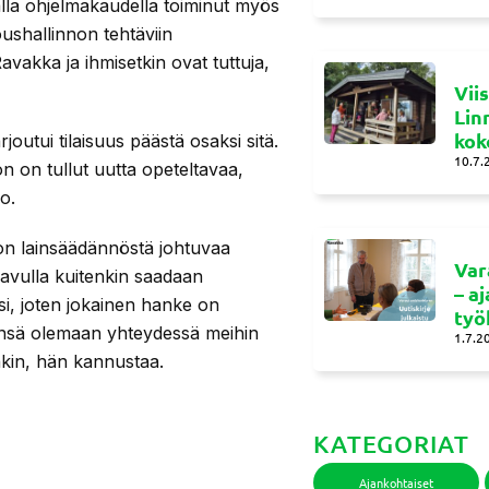
alla ohjelmakaudella toiminut myös
shallinnon tehtäviin
avakka ja ihmisetkin ovat tuttuja,
Vii
Lin
kok
rjoutui tilaisuus päästä osaksi sitä.
10.7.
n on tullut uutta opeteltavaa,
o.
ion lainsäädännöstä johtuvaa
Var
n avulla kuitenkin saadaan
– a
i, joten jokainen hanke on
työ
vänsä olemaan yhteydessä meihin
1.7.2
sakin, hän kannustaa.
KATEGORIAT
Ajankohtaiset