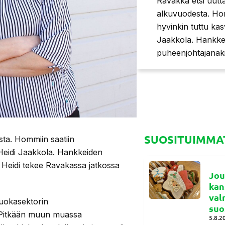
Ravakka etsi uutta
alkuvuodesta. Homm
hyvinkin tuttu ka
Jaakkola. Hankkei
puheenjohtajanaki
SUOSITUIMMAT
sta. Hommiin saatiin
 Heidi Jaakkola. Hankkeiden
 Heidi tekee Ravakassa jatkossa
Jou
kan
val
ruokasektorin
suo
a. Pitkään muun muassa
5.8.2