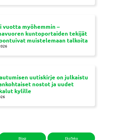
si vuotta myöhemmin –
navuoren kuntoportaiden tekijät
oontuivat muistelemaan talkoita
2026
autumisen uutiskirje on julkaistu
jankohtaiset nostot ja uudet
kalut kylille
026
Blogi
EkoTeko