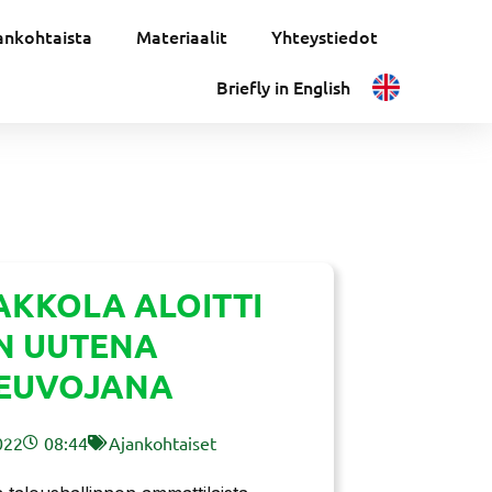
ankohtaista
Materiaalit
Yhteystiedot
Briefly in English
AAKKOLA ALOITTI
N UUTENA
EUVOJANA
022
08:44
Ajankohtaiset