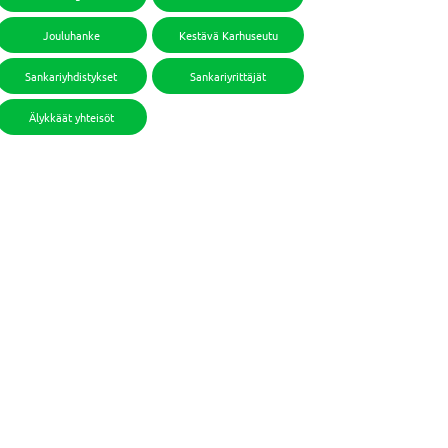
Jouluhanke
Kestävä Karhuseutu
Sankariyhdistykset
Sankariyrittäjät
Älykkäät yhteisöt