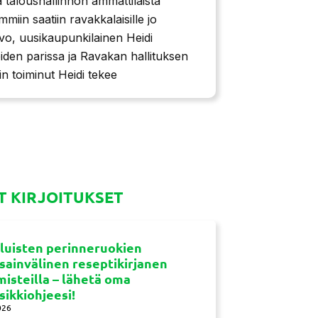
 taloushallinnon ammattilaista
iin saatiin ravakkalaisille jo
svo, uusikaupunkilainen Heidi
den parissa ja Ravakan hallituksen
n toiminut Heidi tekee
 KIRJOITUKSET
luisten perinneruokien
sainvälinen reseptikirjanen
misteilla – lähetä oma
sikkiohjeesi!
026