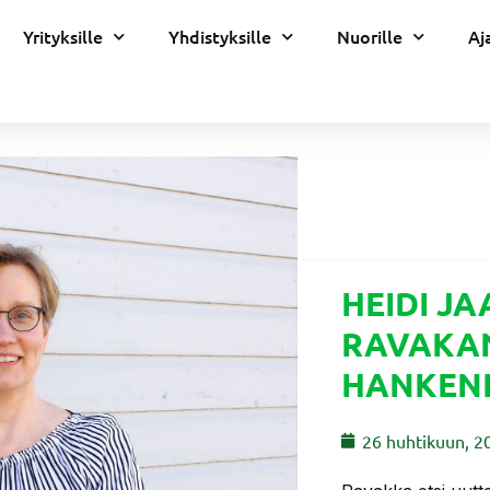
Yrityksille
Yhdistyksille
Nuorille
Aj
HEIDI J
RAVAKA
HANKEN
26 huhtikuun, 2