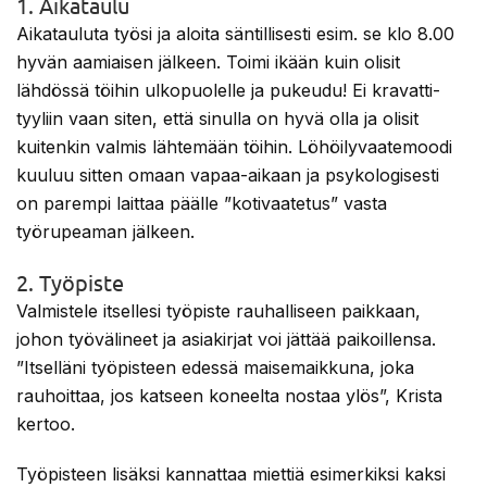
1. Aikataulu
Aikatauluta työsi ja aloita säntillisesti esim. se klo 8.00
hyvän aamiaisen jälkeen. Toimi ikään kuin olisit
lähdössä töihin ulkopuolelle ja pukeudu! Ei kravatti-
tyyliin vaan siten, että sinulla on hyvä olla ja olisit
kuitenkin valmis lähtemään töihin. Löhöilyvaatemoodi
kuuluu sitten omaan vapaa-aikaan ja psykologisesti
on parempi laittaa päälle ”kotivaatetus” vasta
työrupeaman jälkeen.
2. Työpiste
Valmistele itsellesi työpiste rauhalliseen paikkaan,
johon työvälineet ja asiakirjat voi jättää paikoillensa.
”Itselläni työpisteen edessä maisemaikkuna, joka
rauhoittaa, jos katseen koneelta nostaa ylös”, Krista
kertoo.
Työpisteen lisäksi kannattaa miettiä esimerkiksi kaksi