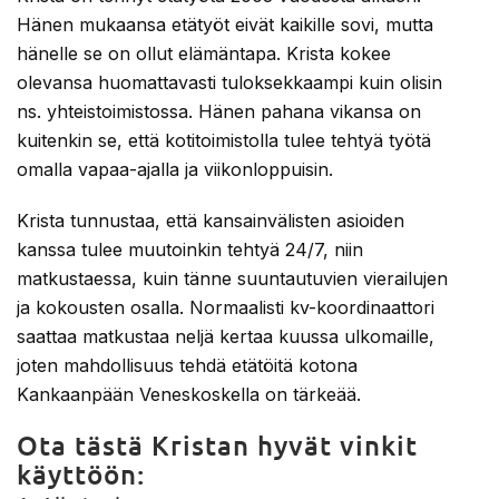
Hänen mukaansa etätyöt eivät kaikille sovi, mutta
hänelle se on ollut elämäntapa. Krista kokee
olevansa huomattavasti tuloksekkaampi kuin olisin
ns. yhteistoimistossa. Hänen pahana vikansa on
kuitenkin se, että kotitoimistolla tulee tehtyä työtä
omalla vapaa-ajalla ja viikonloppuisin.
Krista tunnustaa, että kansainvälisten asioiden
kanssa tulee muutoinkin tehtyä 24/7, niin
matkustaessa, kuin tänne suuntautuvien vierailujen
ja kokousten osalla. Normaalisti kv-koordinaattori
saattaa matkustaa neljä kertaa kuussa ulkomaille,
joten mahdollisuus tehdä etätöitä kotona
Kankaanpään Veneskoskella on tärkeää.
Ota tästä Kristan hyvät vinkit
käyttöön: