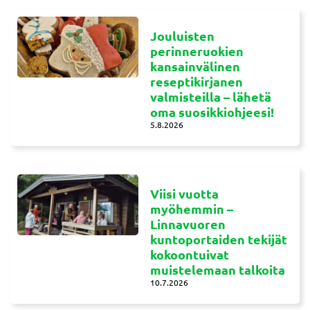
Jouluisten
perinneruokien
kansainvälinen
reseptikirjanen
valmisteilla – lähetä
oma suosikkiohjeesi!
5.8.2026
Viisi vuotta
myöhemmin –
Linnavuoren
kuntoportaiden tekijät
kokoontuivat
muistelemaan talkoita
10.7.2026