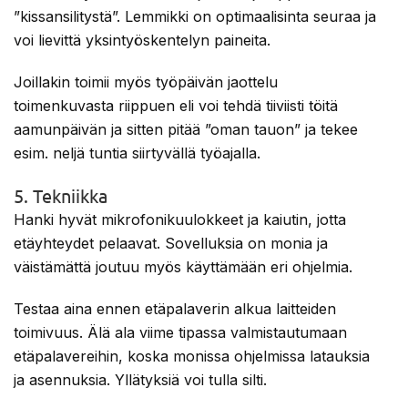
”kissansilitystä”. Lemmikki on optimaalisinta seuraa ja
voi lievittä yksintyöskentelyn paineita.
Joillakin toimii myös työpäivän jaottelu
toimenkuvasta riippuen eli voi tehdä tiiviisti töitä
aamunpäivän ja sitten pitää ”oman tauon” ja tekee
esim. neljä tuntia siirtyvällä työajalla.
5. Tekniikka
Hanki hyvät mikrofonikuulokkeet ja kaiutin, jotta
etäyhteydet pelaavat. Sovelluksia on monia ja
väistämättä joutuu myös käyttämään eri ohjelmia.
Testaa aina ennen etäpalaverin alkua laitteiden
toimivuus. Älä ala viime tipassa valmistautumaan
etäpalavereihin, koska monissa ohjelmissa latauksia
ja asennuksia. Yllätyksiä voi tulla silti.