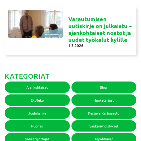
Varautumisen
uutiskirje on julkaistu –
ajankohtaiset nostot ja
uudet työkalut kylille
1.7.2026
KATEGORIAT
Ajankohtaiset
Blogi
EkoTeko
Hanketarinat
Jouluhanke
Kestävä Karhuseutu
Nuoriso
Sankariyhdistykset
Sankariyrittäjät
Tapahtumat