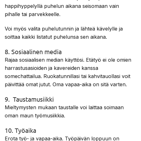
happihyppelyllä puhelun aikana seisomaan vain
pihalle tai parvekkeelle.
Voi myös valita puhelutunnin ja lähteä kävelylle ja
soittaa kaikki listatut puhelunsa sen aikana.
8. Sosiaalinen media
Rajaa sosiaalisen median käyttösi. Etätyö ei ole omien
harrastusasioiden ja kavereiden kanssa
somechattailua. Ruokatunnillasi tai kahvitauollasi voit
päivittää omat jutut. Oma vapaa-aika on sitä varten.
9. Taustamusiikki
Mieltymysten mukaan taustalle voi laittaa soimaan
oman maun työmusiikkia.
10. Työaika
Erota työ- ja vapaa-aika. Työpäivän loppuun on