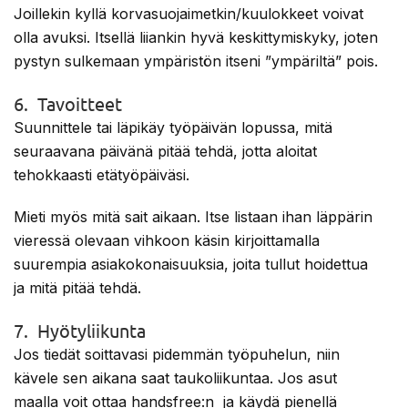
Joillekin kyllä korvasuojaimetkin/kuulokkeet voivat
olla avuksi. Itsellä liiankin hyvä keskittymiskyky, joten
pystyn sulkemaan ympäristön itseni ”ympäriltä” pois.
6. Tavoitteet
Suunnittele tai läpikäy työpäivän lopussa, mitä
seuraavana päivänä pitää tehdä, jotta aloitat
tehokkaasti etätyöpäiväsi.
Mieti myös mitä sait aikaan. Itse listaan ihan läppärin
vieressä olevaan vihkoon käsin kirjoittamalla
suurempia asiakokonaisuuksia, joita tullut hoidettua
ja mitä pitää tehdä.
7. Hyötyliikunta
Jos tiedät soittavasi pidemmän työpuhelun, niin
kävele sen aikana saat taukoliikuntaa. Jos asut
maalla voit ottaa handsfree:n ja käydä pienellä