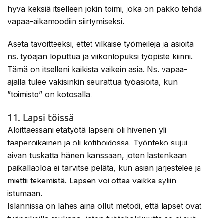
hyvä keksiä itselleen jokin toimi, joka on pakko tehdä
vapaa-aikamoodiin siirtymiseksi.
Aseta tavoitteeksi, ettet vilkaise työmeilejä ja asioita
ns. työajan loputtua ja viikonlopuksi työpiste kiinni.
Tämä on itselleni kaikista vaikein asia. Ns. vapaa-
ajalla tulee väkisinkin seurattua työasioita, kun
”toimisto” on kotosalla.
11. Lapsi töissä
Aloittaessani etätyötä lapseni oli hivenen yli
taaperoikäinen ja oli kotihoidossa. Työnteko sujui
aivan tuskatta hänen kanssaan, joten lastenkaan
paikallaoloa ei tarvitse pelätä, kun asian järjestelee ja
miettii tekemistä. Lapsen voi ottaa vaikka syliin
istumaan.
Islannissa on lähes aina ollut metodi, että lapset ovat