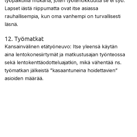
työpaikoilla mukana, joten työtehokkuutta se ei syö.
Lapset iästä riippumatta ovat itse asiassa
rauhallisempia, kun oma vanhempi on turvallisesti
läsnä.
12. Työmatkat
Kansainvälinen etätyöneuvo: Itse yleensä käytän
aina lentokonesiirtymät ja matkustusajan työnteossa
sekä lentokenttäodotteluajatkin, mikä vähentää ns.
työmatkan jälkeistä ”kasaantuneina hoidettavien”
asioiden määrää.