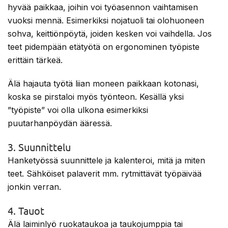
hyvää paikkaa, joihin voi työasennon vaihtamisen
vuoksi mennä. Esimerkiksi nojatuoli tai olohuoneen
sohva, keittiönpöytä, joiden kesken voi vaihdella. Jos
teet pidempään etätyötä on ergonominen työpiste
erittäin tärkeä.
Älä hajauta työtä liian moneen paikkaan kotonasi,
koska se pirstaloi myös työnteon. Kesällä yksi
”työpiste” voi olla ulkona esimerkiksi
puutarhanpöydän ääressä.
3. Suunnittelu
Hanketyössä suunnittele ja kalenteroi, mitä ja miten
teet. Sähköiset palaverit mm. rytmittävät työpäivää
jonkin verran.
4. Tauot
Älä laiminlyö ruokataukoa ja taukojumppia tai