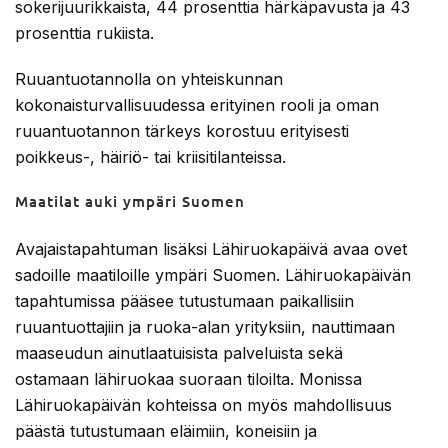
sokerijuurikkaista, 44 prosenttia härkäpavusta ja 43
prosenttia rukiista.
Ruuantuotannolla on yhteiskunnan
kokonaisturvallisuudessa erityinen rooli ja oman
ruuantuotannon tärkeys korostuu erityisesti
poikkeus-, häiriö- tai kriisitilanteissa.
Maatilat auki ympäri Suomen
Avajaistapahtuman lisäksi Lähiruokapäivä avaa ovet
sadoille maatiloille ympäri Suomen. Lähiruokapäivän
tapahtumissa pääsee tutustumaan paikallisiin
ruuantuottajiin ja ruoka-alan yrityksiin, nauttimaan
maaseudun ainutlaatuisista palveluista sekä
ostamaan lähiruokaa suoraan tiloilta. Monissa
Lähiruokapäivän kohteissa on myös mahdollisuus
päästä tutustumaan eläimiin, koneisiin ja