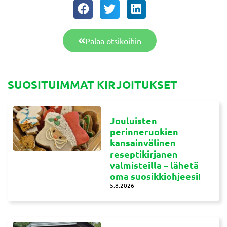
Palaa otsikoihin
SUOSITUIMMAT KIRJOITUKSET
Jouluisten
perinneruokien
kansainvälinen
reseptikirjanen
valmisteilla – lähetä
oma suosikkiohjeesi!
5.8.2026