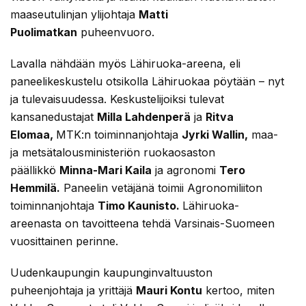
maaseutulinjan ylijohtaja
Matti
Puolimatkan
puheenvuoro.
Lavalla nähdään myös Lähiruoka-areena, eli
paneelikeskustelu otsikolla Lähiruokaa pöytään – nyt
ja tulevaisuudessa. Keskustelijoiksi tulevat
kansanedustajat
Milla Lahdenperä
ja
Ritva
Elomaa,
MTK:n toiminnanjohtaja
Jyrki Wallin,
maa-
ja metsätalousministeriön ruokaosaston
päällikkö
Minna-Mari Kaila
ja agronomi
Tero
Hemmilä.
Paneelin vetäjänä toimii Agronomiliiton
toiminnanjohtaja
Timo Kaunisto.
Lähiruoka-
areenasta on tavoitteena tehdä Varsinais-Suomeen
vuosittainen perinne.
Uudenkaupungin kaupunginvaltuuston
puheenjohtaja ja yrittäjä
Mauri Kontu
kertoo, miten