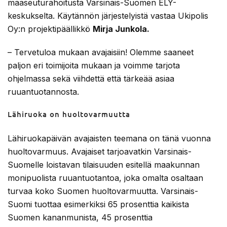
maaseuturahoitusta Varsinais-Suomen ELY-
keskukselta. Käytännön järjestelyistä vastaa Ukipolis
Oy:n projektipäällikkö
Mirja Junkola.
– Tervetuloa mukaan avajaisiin! Olemme saaneet
paljon eri toimijoita mukaan ja voimme tarjota
ohjelmassa sekä viihdettä että tärkeää asiaa
ruuantuotannosta.
Lähiruoka on huoltovarmuutta
Lähiruokapäivän avajaisten teemana on tänä vuonna
huoltovarmuus. Avajaiset tarjoavatkin Varsinais-
Suomelle loistavan tilaisuuden esitellä maakunnan
monipuolista ruuantuotantoa, joka omalta osaltaan
turvaa koko Suomen huoltovarmuutta. Varsinais-
Suomi tuottaa esimerkiksi 65 prosenttia kaikista
Suomen kananmunista, 45 prosenttia