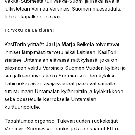
Vakka-Suomesta tuli Vakka-Suomi ja lisäksi lavalla
julkistetaan Voimaa Varsinais-Suomen maaseudulta -
lähiruokapalkinnon saaja.
Tervetuloa Laitilaan!
KasiTorin yrittäjät
Jari
ja
Marja Seikola
toivottavat
ihmiset lämpimästi tervetulleiksi Laitilaan. KasiTori
sijaitsee Untamalan elävässä raittikylässä, joka on
aikoinaan valittu Varsinais-Suomen Vuoden kyläksi ja
sen jälkeen myös koko Suomen Vuoden kyläksi.
Lähiruokapäivän avajaisvieraat pääsevät samalla
tutustumaan Untamalan kylänraittiin ja kyläkirkkoon
sekä opastetulle kierrokselle Untamalan
kulttuuripolulle.
Tapahtumaa organisoi Tulevaisuuden ruokaketjut
Varsinais-Suomessa -hanke, joka on saanut EU:n