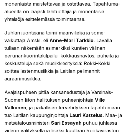
monenlaista maistettavaa ja ostettavaa. Tapahtuma-
alueella on laajasti lähituottajia ja monenlaisia
yhteisöjä esittelemässä toimintaansa.
Juhlan juontajana toimii maanviljelijä ja some-
vaikuttaja Amski, eli
Anne-Mari Tarkkio.
Lavalla
tullaan näkemään esimerkiksi kuntien välinen
perunankuorintakilpailu, kokkausnäytös, puheita ja
keskusteluja sekä musiikkiesityksiä: Rokki-Kokki
soittaa lastenmusiikkia ja Laitilan pelimannit
agraarimusiikkia.
Avajaispuheen pitää kansanedustaja ja Varsinais-
Suomen liiton hallituksen puheenjohtaja
Ville
Valkonen,
ja paikallisen tervehdyksen tapahtumaan
tuo Laitilan kaupunginjohtaja
Lauri Kattelus.
Maa- ja
metsätalousministeri
Sari Essayah
puhuu juhlassa
videon välityksellä ja lisäksi kuullaan Ruokaviraston