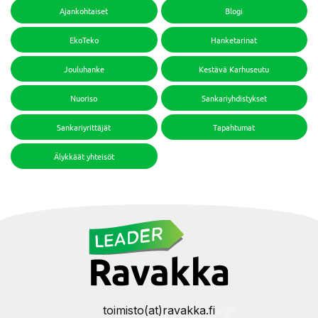
Ajankohtaiset
Blogi
EkoTeko
Hanketarinat
Jouluhanke
Kestävä Karhuseutu
Nuoriso
Sankariyhdistykset
Sankariyrittäjät
Tapahtumat
Älykkäät yhteisöt
toimisto(at)ravakka.fi