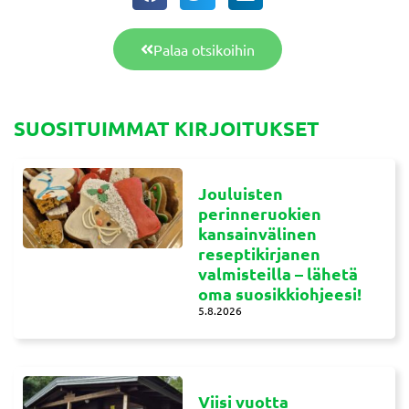
Palaa otsikoihin
SUOSITUIMMAT KIRJOITUKSET
Jouluisten
perinneruokien
kansainvälinen
reseptikirjanen
valmisteilla – lähetä
oma suosikkiohjeesi!
5.8.2026
Viisi vuotta