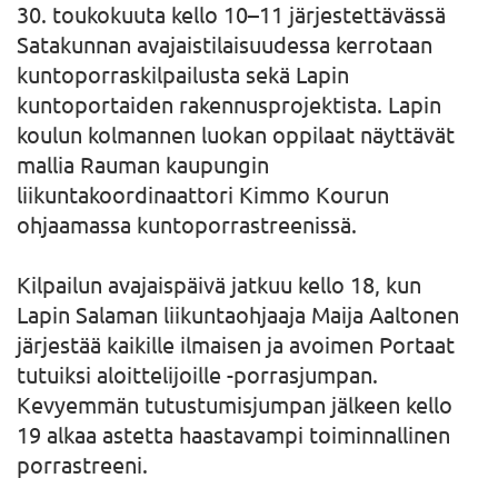
30. toukokuuta kello 10–11 järjestettävässä
Satakunnan avajaistilaisuudessa kerrotaan
kuntoporraskilpailusta sekä Lapin
kuntoportaiden rakennusprojektista. Lapin
koulun kolmannen luokan oppilaat näyttävät
mallia Rauman kaupungin
liikuntakoordinaattori Kimmo Kourun
ohjaamassa kuntoporrastreenissä.
Kilpailun avajaispäivä jatkuu kello 18, kun
Lapin Salaman liikuntaohjaaja Maija Aaltonen
järjestää kaikille ilmaisen ja avoimen Portaat
tutuiksi aloittelijoille -porrasjumpan.
Kevyemmän tutustumisjumpan jälkeen kello
19 alkaa astetta haastavampi toiminnallinen
porrastreeni.