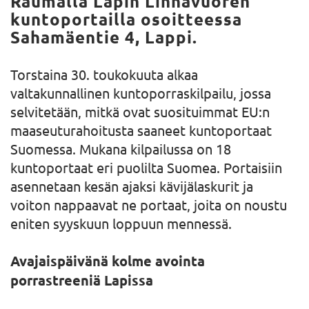
Raumalla Lapin Linnavuoren
kuntoportailla osoitteessa
Sahamäentie 4, Lappi.
Torstaina 30. toukokuuta alkaa
valtakunnallinen kuntoporraskilpailu, jossa
selvitetään, mitkä ovat suosituimmat EU:n
maaseuturahoitusta saaneet kuntoportaat
Suomessa. Mukana kilpailussa on 18
kuntoportaat eri puolilta Suomea. Portaisiin
asennetaan kesän ajaksi kävijälaskurit ja
voiton nappaavat ne portaat, joita on noustu
eniten syyskuun loppuun mennessä.
Avajaispäivänä kolme avointa
porrastreeniä
Lapissa