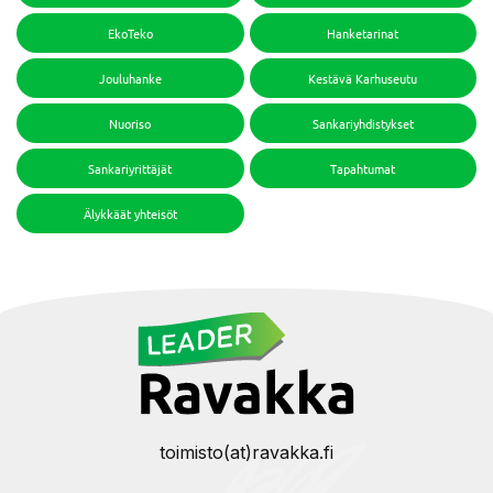
EkoTeko
Hanketarinat
Jouluhanke
Kestävä Karhuseutu
Nuoriso
Sankariyhdistykset
Sankariyrittäjät
Tapahtumat
Älykkäät yhteisöt
toimisto(at)ravakka.fi