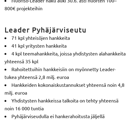
Nuoriso-Leader haku auki 30.6. asti nuorten 100–
800€ projekteihin
Leader Pyhäjärviseutu
71 kpl yhteisöjen hankkeita
41 kpl yritysten hankkeita
4 kpl teemahankkeita, joissa yhdistysten alahankkeita
yhteensä 35 kpl
Rahoitettuihin hankkeisiin on myönnetty Leader-
tukea yhteensä 2,8 milj. euroa
Hankkeiden kokonaiskustannukset yhteensä noin 4,8
milj. euroa
Yhdistysten hankkeissa talkoita on tehty yhteensä
noin 16 000 tuntia
Pyhäjärviseudulla ei hankerahoitusta jäljellä