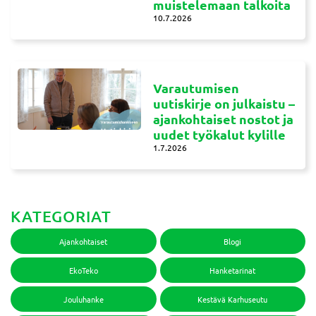
muistelemaan talkoita
10.7.2026
Varautumisen
uutiskirje on julkaistu –
ajankohtaiset nostot ja
uudet työkalut kylille
1.7.2026
KATEGORIAT
Ajankohtaiset
Blogi
EkoTeko
Hanketarinat
Jouluhanke
Kestävä Karhuseutu