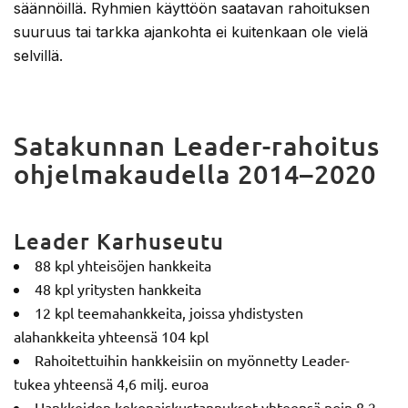
säännöillä. Ryhmien käyttöön saatavan rahoituksen
suuruus tai tarkka ajankohta ei kuitenkaan ole vielä
selvillä.
Satakunnan Leader-rahoitus
ohjelmakaudella 2014–2020
Leader Karhuseutu
88 kpl yhteisöjen hankkeita
48 kpl yritysten hankkeita
12 kpl teemahankkeita, joissa yhdistysten
alahankkeita yhteensä 104 kpl
Rahoitettuihin hankkeisiin on myönnetty Leader-
tukea yhteensä 4,6 milj. euroa
Hankkeiden kokonaiskustannukset yhteensä noin 8,2