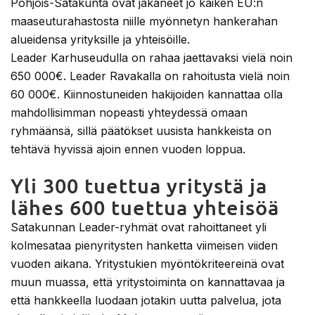
Pohjois-Satakunta ovat jakaneet jo kaiken EU:n
maaseuturahastosta niille myönnetyn hankerahan
alueidensa yrityksille ja yhteisöille.
Leader Karhuseudulla on rahaa jaettavaksi vielä noin
650 000€. Leader Ravakalla on rahoitusta vielä noin
60 000€. Kiinnostuneiden hakijoiden kannattaa olla
mahdollisimman nopeasti yhteydessä omaan
ryhmäänsä, sillä päätökset uusista hankkeista on
tehtävä hyvissä ajoin ennen vuoden loppua.
Yli 300 tuettua yritystä ja
lähes 600 tuettua yhteisöä
Satakunnan Leader-ryhmät ovat rahoittaneet yli
kolmesataa pienyritysten hanketta viimeisen viiden
vuoden aikana. Yritystukien myöntökriteereinä ovat
muun muassa, että yritystoiminta on kannattavaa ja
että hankkeella luodaan jotakin uutta palvelua, jota