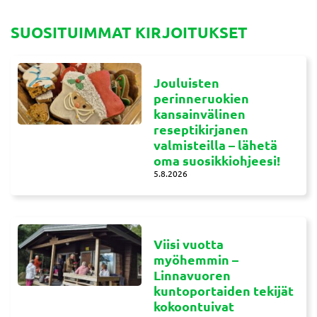
SUOSITUIMMAT KIRJOITUKSET
Jouluisten
perinneruokien
kansainvälinen
reseptikirjanen
valmisteilla – lähetä
oma suosikkiohjeesi!
5.8.2026
Viisi vuotta
myöhemmin –
Linnavuoren
kuntoportaiden tekijät
kokoontuivat