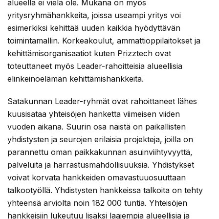
alueella ei vielä ole. Mukana on myös
yritysryhmähankkeita, joissa useampi yritys voi
esimerkiksi kehittää uuden kaikkia hyödyttävän
toimintamallin. Korkeakoulut, ammattioppilaitokset ja
kehittämisorganisaatiot kuten Prizztech ovat
toteuttaneet myös Leader-rahoitteisia alueellisia
elinkeinoelämän kehittämishankkeita.
Satakunnan Leader-ryhmät ovat rahoittaneet lähes
kuusisataa yhteisöjen hanketta viimeisen viiden
vuoden aikana. Suurin osa näistä on paikallisten
yhdistysten ja seurojen erilaisia projekteja, joilla on
parannettu oman paikkakunnan asuinviihtyvyyttä,
palveluita ja harrastusmahdollisuuksia. Yhdistykset
voivat korvata hankkeiden omavastuuosuuttaan
talkootyöllä. Yhdistysten hankkeissa talkoita on tehty
yhteensä arviolta noin 182 000 tuntia. Yhteisöjen
hankkeisiin lukeutuu lisäksi laajempia alueellisia ja