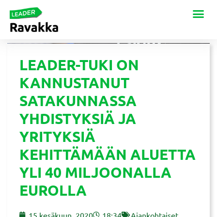
LEADER-TUKI ON
KANNUSTANUT
SATAKUNNASSA
YHDISTYKSIÄ JA
YRITYKSIÄ
KEHITTÄMÄÄN ALUETTA
YLI 40 MILJOONALLA
EUROLLA
15 kesäkuun, 2020
18:34
Ajankohtaiset