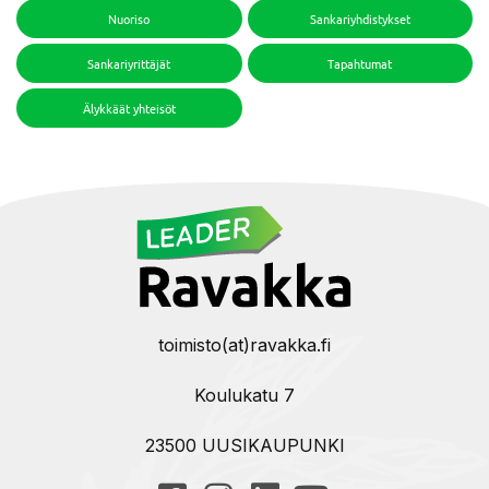
Nuoriso
Sankariyhdistykset
Sankariyrittäjät
Tapahtumat
Älykkäät yhteisöt
toimisto(at)ravakka.fi
Koulukatu 7
23500 UUSIKAUPUNKI