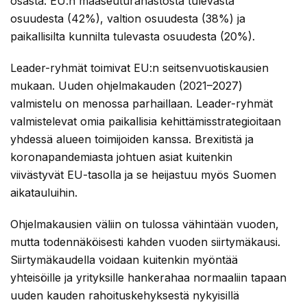
osasta: EU:n maaseuturahastosta tulevasta
osuudesta (42%), valtion osuudesta (38%) ja
paikallisilta kunnilta tulevasta osuudesta (20%).
Leader-ryhmät toimivat EU:n seitsenvuotiskausien
mukaan. Uuden ohjelmakauden (2021–2027)
valmistelu on menossa parhaillaan. Leader-ryhmät
valmistelevat omia paikallisia kehittämisstrategioitaan
yhdessä alueen toimijoiden kanssa. Brexitistä ja
koronapandemiasta johtuen asiat kuitenkin
viivästyvät EU-tasolla ja se heijastuu myös Suomen
aikatauluihin.
Ohjelmakausien väliin on tulossa vähintään vuoden,
mutta todennäköisesti kahden vuoden siirtymäkausi.
Siirtymäkaudella voidaan kuitenkin myöntää
yhteisöille ja yrityksille hankerahaa normaaliin tapaan
uuden kauden rahoituskehyksestä nykyisillä