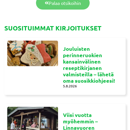
Palaa otsikoihin
SUOSITUIMMAT KIRJOITUKSET
Jouluisten
perinneruokien
kansainvälinen
reseptikirjanen
valmisteilla – lähetä
oma suosikkiohjeesi!
5.8.2026
Viisi vuotta
myöhemmin –
Linnavuoren