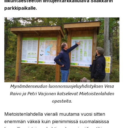
liikuntaesteetön lintujentarkkailulava Silakkarin
parkkipaikalle.
Mynämäenseudun luonnonsuojeluyhdistyksen Vesa
Raivo ja Petri Varjonen katselevat Mietoistenlahden
opasteita.
Mietoistenlahdella vieraili muutama vuosi sitten
enemmän väkeä kuin pienimmissä suomalaisissa