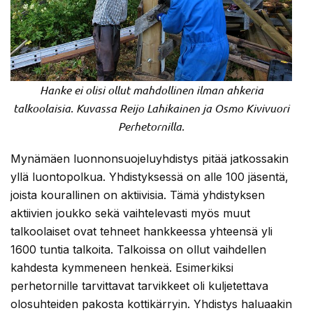
Hanke ei olisi ollut mahdollinen ilman ahkeria
talkoolaisia. Kuvassa Reijo Lahikainen ja Osmo Kivivuori
Perhetornilla.
Mynämäen luonnonsuojeluyhdistys pitää jatkossakin
yllä luontopolkua. Yhdistyksessä on alle 100 jäsentä,
joista kourallinen on aktiivisia. Tämä yhdistyksen
aktiivien joukko sekä vaihtelevasti myös muut
talkoolaiset ovat tehneet hankkeessa yhteensä yli
1600 tuntia talkoita. Talkoissa on ollut vaihdellen
kahdesta kymmeneen henkeä. Esimerkiksi
perhetornille tarvittavat tarvikkeet oli kuljetettava
olosuhteiden pakosta kottikärryin. Yhdistys haluaakin