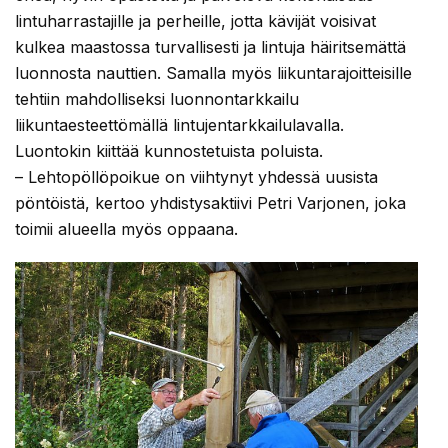
lintuharrastajille ja perheille, jotta kävijät voisivat
kulkea maastossa turvallisesti ja lintuja häiritsemättä
luonnosta nauttien. Samalla myös liikuntarajoitteisille
tehtiin mahdolliseksi luonnontarkkailu
liikuntaesteettömällä lintujentarkkailulavalla.
Luontokin kiittää kunnostetuista poluista.
– Lehtopöllöpoikue on viihtynyt yhdessä uusista
pöntöistä, kertoo yhdistysaktiivi Petri Varjonen, joka
toimii alueella myös oppaana.