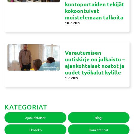
kuntoportaiden tekijät
kokoontuivat
muistelemaan talkoita
10.7.2026
Varautumisen
uutiskirje on julkaistu –
ajankohtaiset nostot ja
uudet työkalut kylille
1.7.2026
KATEGORIAT
Ajankohtaiset
Blogi
EkoTeko
Hanketarinat