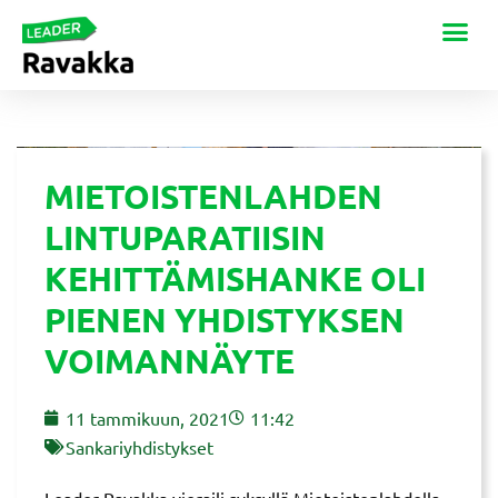
MIETOISTENLAHDEN
LINTUPARATIISIN
KEHITTÄMISHANKE OLI
PIENEN YHDISTYKSEN
VOIMANNÄYTE
11 tammikuun, 2021
11:42
Sankariyhdistykset
Leader Ravakka vieraili syksyllä Mietoistenlahdella