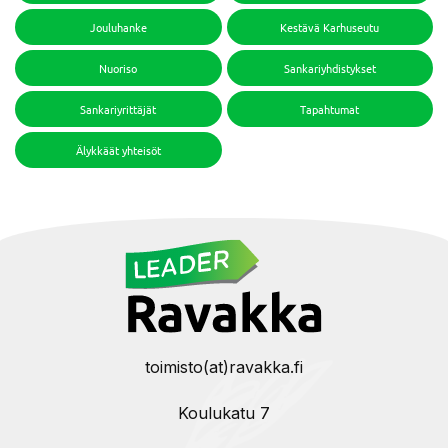
Jouluhanke
Kestävä Karhuseutu
Nuoriso
Sankariyhdistykset
Sankariyrittäjät
Tapahtumat
Älykkäät yhteisöt
toimisto(at)ravakka.fi
Koulukatu 7