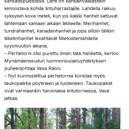
kansallispuistoissa. Lahti on kansainvälisestikin
kiinnostava kohde lintuharrastajille. Lahdella raikuu
syksyisin kova meteli, kun jos kaikki hanhet sattuvat
lähtemään samaan aikaan liikkeelle. Merihanhet,
tundrahanhet, kanadanhanhet ja jopa silloin tällöin
tiibetinhanhet levähtävät Mietoistenlahdella
syysmuuton aikana.
– Perhetorni olisi purettu ilman tätä hanketta, kertoo
Mynämäenseudun luonnonsuojeluyhdistyksen
puheenjohtaja Vesa Raivo.
– Nyt kunnostettua perhetornia koristaa myös
taukopaikka pöytineen ja tuoleineen. Taukopaikat
ovat varmaankin harvinaisia lintutorneissa, Vesa
jatkaa.