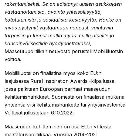
rakentamiseksi. Se on edistänyt uusien asukkaiden
vastaanottamista, avointa yhteisöllisyyttä,
kototutumista ja sosiaalista kestävyyttä. Hanke on
myös pystynyt vastaamaan nopeasti vaihtuviin
tarpeisiin ja luonut mallin myös muille alueille ja
kansainvälisestikin hyödynnettäväksi
,
Maaseutupolitiikan neuvosto perusteli Mobiililuotsin
voittoa.
Mobiililuotsi on finalistina myös koko EU:n
laajuisessa Rural Inspiration Awards -kilpailussa,
jossa palkitaan Euroopan parhaat maaseudun
kehittämishankkeet. Suomesta on finaalissa mukana
yhteensä viisi kehittämishanketta tai yritysinvestointia.
Voittajat julkistetaan 6.10.2022.
Maaseudun kehittäminen on osa EU:n yhteistä
maatalouspolitiikkaa. Vuosina 2014–2021