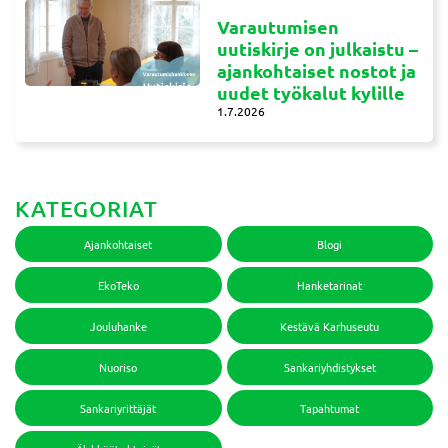
Varautumisen
uutiskirje on julkaistu –
ajankohtaiset nostot ja
uudet työkalut kylille
1.7.2026
KATEGORIAT
Ajankohtaiset
Blogi
EkoTeko
Hanketarinat
Jouluhanke
Kestävä Karhuseutu
Nuoriso
Sankariyhdistykset
Sankariyrittäjät
Tapahtumat