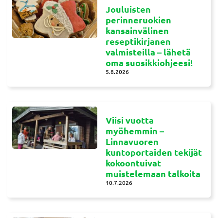
Jouluisten
perinneruokien
kansainvälinen
reseptikirjanen
valmisteilla – lähetä
oma suosikkiohjeesi!
5.8.2026
Viisi vuotta
myöhemmin –
Linnavuoren
kuntoportaiden tekijät
kokoontuivat
muistelemaan talkoita
10.7.2026