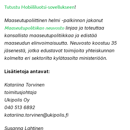
Tutustu Mobiililuotsi-sovellukseen
!
Maaseutupoliittinen helmi -palkinnon jakanut
Maaseutupolitiikan neuvosto
linjaa ja toteuttaa
kansallista maaseutupolitiikkaa ja edistää
maaseudun elinvoimaisuutta. Neuvosto koostuu 35
jäsenestä, jotka edustavat toimijoita yhteiskunnan
kolmelta eri sektorilta kylätasolta ministeriöön.
Lisätietoja antavat:
Katariina Torvinen
toimitusjohtaja
Ukipolis Oy
040 513 6892
katariina.torvinen@ukipolis.fi
Susanna Lahtinen