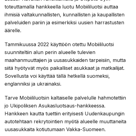
toteuttamalla hankkeella luotu Mobiililuotsi auttaa
ihmisiä valtakunnallisten, kunnallisten ja kaupallisten
palveluiden pariin ja esimerkiksi uusien harrastusten
äärelle.
Tammikuussa 2022 käyttöön otettu Mobiililuotsi
suunniteltiin alun perin alueelle tulevien
maahanmuuttajien ja uusasukkaiden tarpeisiin, mutta
siitä hyötyvät myös paikalliset asukkaat ja matkailijat.
Sovellusta voi käyttää tällä hetkellä suomeksi,
englanniksi ja ukrainaksi.
Tarve Mobiililuotsin kaltaiselle palvelulle hahmotettiin
jo Ukipoliksen Asukasluotsaus-hankkeessa.
Hankkeen kautta tuettiin erityisesti Uudenkaupungin
autotehtaan rekrytointien myötä alueelle muuttaneita
uusasukkaita kotiutumaan Vakka-Suomeen.