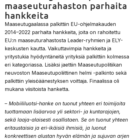
maaseuturahaston parhaita
hankkeita
Maaseutugaalassa palkittiin EU-ohjelmakauden
2014–2022 parhaita hankkeita, joita on rahoitettu
EU:n maaseuturahastosta Leader-ryhmien ja ELY-
keskusten kautta. Vaikuttavimpia hankkeita ja
yritystukia hyödyntäneitä yrityksiä palkittiin kolmessa
eri kategoriassa. Lisäksi jaettiin Maaseutupolitiikan
neuvoston Maaseutupoliittinen helmi -palkinto sekä
palkittiin yleisöäänestyksen voittaja. Finaalissa oli
mukana viisitoista hanketta.
–
Mobiililuotsi-hanke on tuonut yhteen eri toimijoita
tuottamaan lisäarvoa yli sektori- ja kuntarajojen,
sekä laaja-alaisesti osallistaen. Se on tuonut yhteen
eritaustaisia ja eri-ikäisiä ihmisiä, ja luonut
konkreettisen alustan hyvän elämän ja sujuvan arjen