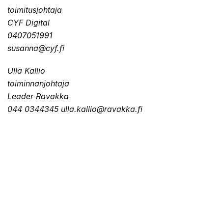
toimitusjohtaja
CYF Digital
0407051991
susanna@cyf.fi
Ulla Kallio
toiminnanjohtaja
Leader Ravakka
044 0344345 ulla.kallio@ravakka.fi