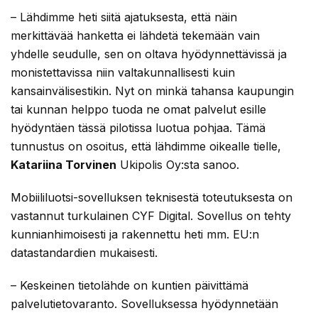
– Lähdimme heti siitä ajatuksesta, että näin
merkittävää hanketta ei lähdetä tekemään vain
yhdelle seudulle, sen on oltava hyödynnettävissä ja
monistettavissa niin valtakunnallisesti kuin
kansainvälisestikin. Nyt on minkä tahansa kaupungin
tai kunnan helppo tuoda ne omat palvelut esille
hyödyntäen tässä pilotissa luotua pohjaa. Tämä
tunnustus on osoitus, että lähdimme oikealle tielle,
Katariina Torvinen
Ukipolis Oy:sta sanoo.
Mobiililuotsi-sovelluksen teknisestä toteutuksesta on
vastannut turkulainen CYF Digital. Sovellus on tehty
kunnianhimoisesti ja rakennettu heti mm. EU:n
datastandardien mukaisesti.
– Keskeinen tietolähde on kuntien päivittämä
palvelutietovaranto. Sovelluksessa hyödynnetään