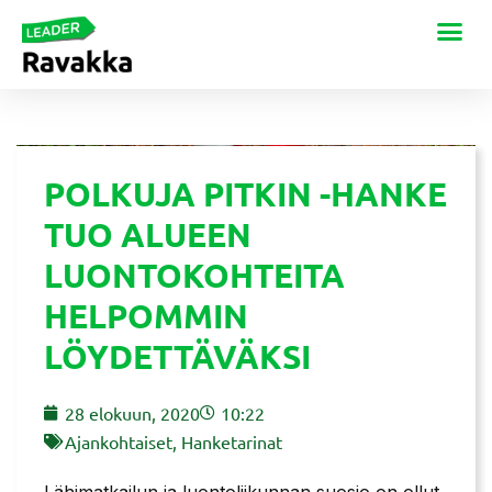
POLKUJA PITKIN -HANKE
TUO ALUEEN
LUONTOKOHTEITA
HELPOMMIN
LÖYDETTÄVÄKSI
28 elokuun, 2020
10:22
Ajankohtaiset
,
Hanketarinat
Lähimatkailun ja luontoliikunnan suosio on ollut