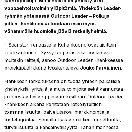
luontopolkuja. Moni näistä on yhdistysten
vapaaehtoisvoimin ylläpitämiä. Yhdeksän Leader-
ryhmän yhteisessä Outdoor Leader – Polkuja
pitkin -hankkeessa tuodaan esiin myös
vähemmälle huomiolle jääviä retkeilyhelmiä.
– Saariston rengastie ja Kuhankuono ovat ajoittain
ruuhkautuneet. Syksy on paras aika nostaa esiin
muitakin reittejä, sanoo Outdoor Leader -hankkeessa
projektipäällikkönä työskentelevä
Jouko Parviainen
.
Hankkeen tarkoituksena on tuoda yhteen paikallisia
yhdistyksiä, yrittäjiä ja muita toimijoita sekä kannustaa
ja innostaa heitä oppimaan toisiltaan. Outdoor Leader
-hankkeen aikana kehitetään retkeilyreittien
toiminnallisuutta, palvelutasoa, markkinointia ja
tuotetarjontaa. Samalla lisätään reittien tunnettuutta,
turvallisuutta ja kansainvälisyyttä. Tähän mennessä