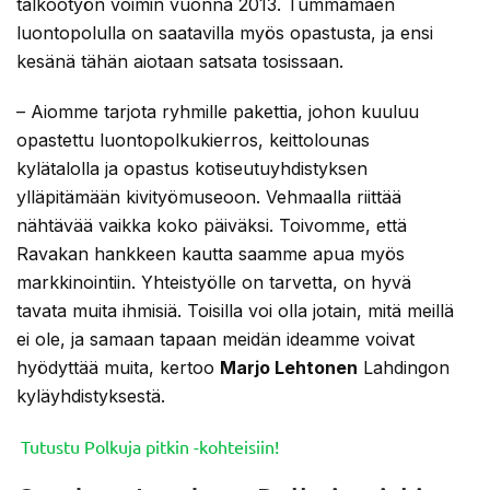
talkootyön voimin vuonna 2013. Tummamäen
luontopolulla on saatavilla myös opastusta, ja ensi
kesänä tähän aiotaan satsata tosissaan.
– Aiomme tarjota ryhmille pakettia, johon kuuluu
opastettu luontopolkukierros, keittolounas
kylätalolla ja opastus kotiseutuyhdistyksen
ylläpitämään kivityömuseoon. Vehmaalla riittää
nähtävää vaikka koko päiväksi. Toivomme, että
Ravakan hankkeen kautta saamme apua myös
markkinointiin. Yhteistyölle on tarvetta, on hyvä
tavata muita ihmisiä. Toisilla voi olla jotain, mitä meillä
ei ole, ja samaan tapaan meidän ideamme voivat
hyödyttää muita, kertoo
Marjo Lehtonen
Lahdingon
kyläyhdistyksestä.
Tutustu Polkuja pitkin -kohteisiin!