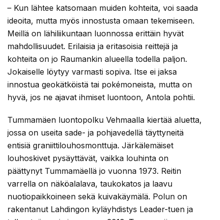
– Kun lähtee katsomaan muiden kohteita, voi saada
ideoita, mutta myös innostusta omaan tekemiseen.
Meillä on lähiliikuntaan luonnossa erittäin hyvät
mahdollisuudet. Erilaisia ja eritasoisia reittejä ja
kohteita on jo Raumankin alueella todella paljon.
Jokaiselle löytyy varmasti sopiva. Itse ei jaksa
innostua geokätköistä tai pokémoneista, mutta on
hyvä, jos ne ajavat ihmiset luontoon, Antola pohtii.
Tummamäen luontopolku Vehmaalla kiertää aluetta,
jossa on useita sade- ja pohjavedellä täyttyneitä
entisiä graniittilouhosmonttuja. Järkälemäiset
louhoskivet pysäyttävät, vaikka louhinta on
päättynyt Tummamäellä jo vuonna 1973. Reitin
varrella on näköalalava, taukokatos ja laavu
nuotiopaikkoineen sekä kuivakäymälä. Polun on
rakentanut Lahdingon kyläyhdistys Leader-tuen ja