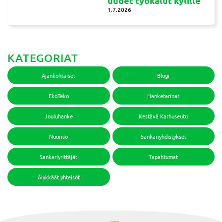
uudet työkalut kylille
1.7.2026
KATEGORIAT
Ajankohtaiset
Blogi
EkoTeko
Hanketarinat
Jouluhanke
Kestävä Karhuseutu
Nuoriso
Sankariyhdistykset
Sankariyrittäjät
Tapahtumat
Älykkäät yhteisöt