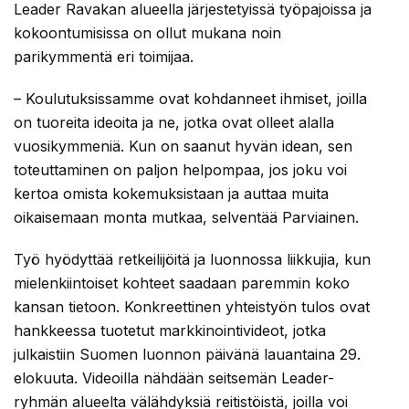
Leader Ravakan alueella järjestetyissä työpajoissa ja
kokoontumisissa on ollut mukana noin
parikymmentä eri toimijaa.
– Koulutuksissamme ovat kohdanneet ihmiset, joilla
on tuoreita ideoita ja ne, jotka ovat olleet alalla
vuosikymmeniä. Kun on saanut hyvän idean, sen
toteuttaminen on paljon helpompaa, jos joku voi
kertoa omista kokemuksistaan ja auttaa muita
oikaisemaan monta mutkaa, selventää Parviainen.
Työ hyödyttää retkeilijöitä ja luonnossa liikkujia, kun
mielenkiintoiset kohteet saadaan paremmin koko
kansan tietoon. Konkreettinen yhteistyön tulos ovat
hankkeessa tuotetut markkinointivideot, jotka
julkaistiin Suomen luonnon päivänä lauantaina 29.
elokuuta. Videoilla nähdään seitsemän Leader-
ryhmän alueelta välähdyksiä reitistöistä, joilla voi