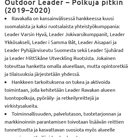
Outdoor Leader – Polkuja pitkin
(2019–2020)
Ravakalla on kansainvälisessä hankkeessa kuusi
suomalaista ja kaksi ruotsalaista yhteistyökumppania:
Leader Varsin Hyvä, Leader Jokivarsikumppanit, Leader
Ykkösakseli, Leader i Samma Båt, Leader Aisapari ja
Leader Pyhäjärviseutu Suomesta sekä Leader Sjuhärad
ja Leader MittSkåne Utveckling Ruotsista. Jokainen
toteuttaa hanketta omalla alueellaan, mutta opintoretkiä
ja tilaisuuksia järjestetään yhdessä.
Hankkeen tarkoituksena on tukea ja aktivoida
toimintaan, jolla kehitetään Leader Ravakan alueen
luontopolkuja, pyöräily- ja retkeilyreittejä ja
virkistysalueita.
Toiminnallisuuden, palvelutason, tuotetarjonnan ja
markkinoinnin parantamisen toivotaan lisäävän reittien
tunnettuutta ja kasvattavan suosiota myös alueelle