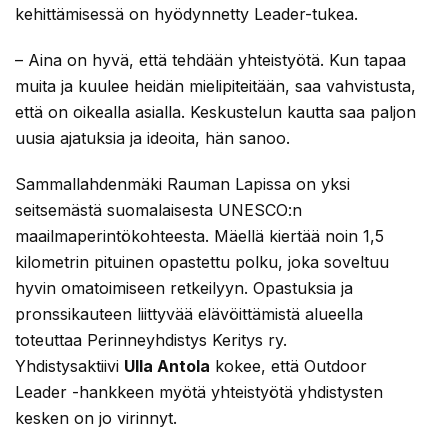
kehittämisessä on hyödynnetty Leader-tukea.
– Aina on hyvä, että tehdään yhteistyötä. Kun tapaa
muita ja kuulee heidän mielipiteitään, saa vahvistusta,
että on oikealla asialla. Keskustelun kautta saa paljon
uusia ajatuksia ja ideoita, hän sanoo.
Sammallahdenmäki Rauman Lapissa on yksi
seitsemästä suomalaisesta UNESCO:n
maailmaperintökohteesta. Mäellä kiertää noin 1,5
kilometrin pituinen opastettu polku, joka soveltuu
hyvin omatoimiseen retkeilyyn. Opastuksia ja
pronssikauteen liittyvää elävöittämistä alueella
toteuttaa Perinneyhdistys Keritys ry.
Yhdistysaktiivi
Ulla Antola
kokee, että Outdoor
Leader -hankkeen myötä yhteistyötä yhdistysten
kesken on jo virinnyt.