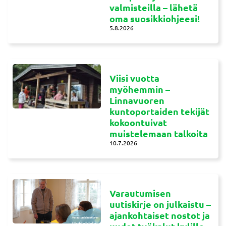
valmisteilla – lähetä
oma suosikkiohjeesi!
5.8.2026
Viisi vuotta
myöhemmin –
Linnavuoren
kuntoportaiden tekijät
kokoontuivat
muistelemaan talkoita
10.7.2026
Varautumisen
uutiskirje on julkaistu –
ajankohtaiset nostot ja