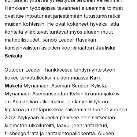
kuntarajat ylittävää yhteistyötä tehdään vähemmän.
Hankkeen työpajoissa tavanneet alueemme toimijat
ovat itse intoutuneet järjestämään tutustumisretkiä
muiden kohteisiin. He ovat kokeneet hyväksi, että
kohteita ylläpitävät tuntevat myös alueen muut
mahdollisuudet, sanoo Leader Ravakan
kansainvälisten asioiden koordinaattori
Juuliska
Seikola
.
Outdoor Leader -hankkeessa tehdyn yhteistyön
kokee tervetulleeksi muiden muassa
Kari
Mäkelä
Mynämäen Aseman Seudun Kylistä.
Mynämäen Asemanseudun Kylien kruununjalokivi
on Asmandian ulkoilualue, jonka yhdistys on
lepikkoa ja rantapusikkoa raivaamalla luonut vuonna
2012. Nykyään alueella palvelee noin seitsemän
kilometrin ulkoilureitti, laavu, joenrantalaituri,
frisbeegolfrata ja rantalentopallokenttä. Alueen