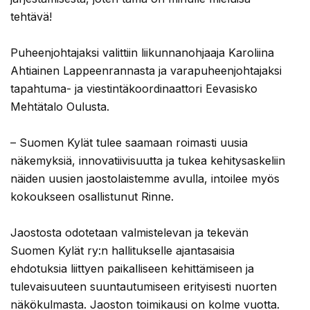
tehtävä!
Puheenjohtajaksi valittiin liikunnanohjaaja Karoliina
Ahtiainen Lappeenrannasta ja varapuheenjohtajaksi
tapahtuma- ja viestintäkoordinaattori Eevasisko
Mehtätalo Oulusta.
– Suomen Kylät tulee saamaan roimasti uusia
näkemyksiä, innovatiivisuutta ja tukea kehitysaskeliin
näiden uusien jaostolaistemme avulla, intoilee myös
kokoukseen osallistunut Rinne.
Jaostosta odotetaan valmistelevan ja tekevän
Suomen Kylät ry:n hallitukselle ajantasaisia
ehdotuksia liittyen paikalliseen kehittämiseen ja
tulevaisuuteen suuntautumiseen erityisesti nuorten
näkökulmasta. Jaoston toimikausi on kolme vuotta.