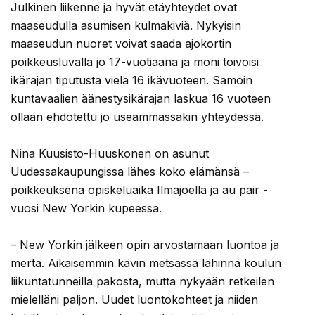
Julkinen liikenne ja hyvät etäyhteydet ovat
maaseudulla asumisen kulmakiviä. Nykyisin
maaseudun nuoret voivat saada ajokortin
poikkeusluvalla jo 17-vuotiaana ja moni toivoisi
ikärajan tiputusta vielä 16 ikävuoteen. Samoin
kuntavaalien äänestysikärajan laskua 16 vuoteen
ollaan ehdotettu jo useammassakin yhteydessä.
Nina Kuusisto-Huuskonen on asunut
Uudessakaupungissa lähes koko elämänsä –
poikkeuksena opiskeluaika Ilmajoella ja au pair -
vuosi New Yorkin kupeessa.
– New Yorkin jälkeen opin arvostamaan luontoa ja
merta. Aikaisemmin kävin metsässä lähinnä koulun
liikuntatunneilla pakosta, mutta nykyään retkeilen
mielelläni paljon. Uudet luontokohteet ja niiden