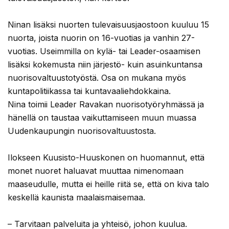
Ninan lisäksi nuorten tulevaisuusjaostoon kuuluu 15
nuorta, joista nuorin on 16-vuotias ja vanhin 27-
vuotias. Useimmilla on kylä- tai Leader-osaamisen
lisäksi kokemusta niin järjestö- kuin asuinkuntansa
nuorisovaltuustotyöstä. Osa on mukana myös
kuntapolitiikassa tai kuntavaaliehdokkaina.
Nina toimii Leader Ravakan nuorisotyöryhmässä ja
hänellä on taustaa vaikuttamiseen muun muassa
Uudenkaupungin nuorisovaltuustosta.
Ilokseen Kuusisto-Huuskonen on huomannut, että
monet nuoret haluavat muuttaa nimenomaan
maaseudulle, mutta ei heille riitä se, että on kiva talo
keskellä kaunista maalaismaisemaa.
– Tarvitaan palveluita ja yhteisö, johon kuulua.