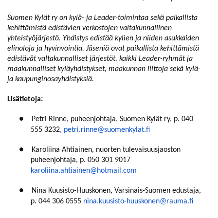
Suomen Kylät ry on kylä- ja Leader-toimintaa sekä paikallista
kehittämistä edistävien verkostojen valtakunnallinen
yhteistyöjärjestö. Yhdistys edistää kylien ja niiden asukkaiden
elinoloja ja hyvinvointia. Jäseniä ovat paikallista kehittämistä
edistävät valtakunnalliset järjestöt, kaikki Leader-ryhmät ja
maakunnalliset kyläyhdistykset, maakunnan liittoja sekä kylä-
ja kaupunginosayhdistyksiä.
Lisätietoja:
●
Petri Rinne, puheenjohtaja, Suomen Kylät ry, p. 040
555 3232
,
petri.rinne@suomenkylat.fi
●
Karoliina Ahtiainen, nuorten tulevaisuusjaoston
puheenjohtaja, p. 050 301 9017
karoliina.ahtiainen@hotmail.com
●
Nina Kuusisto-Huuskonen,
Varsinais-Suomen edustaja,
p.
044 306 0555
nina.kuusisto-huuskonen@rauma.fi