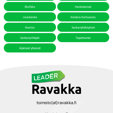
EkoTeko
Hanketarinat
Jouluhanke
Kestävä Karhuseutu
Nuoriso
Sankariyhdistykset
Sankariyrittäjät
Tapahtumat
Älykkäät yhteisöt
toimisto(at)ravakka.fi