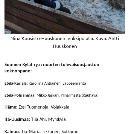
Nina Kuusisto-Huuskonen lenkkipolulla. Kuva: Antti
Huuskonen
Suomen Kylät ry:n nuorten tulevaisuusjaoston
kokoonpano:
Etelä-Karjala:
Karoliina Ahtiainen, Lappeenranta
Etelä-Pohjanmaa:
Mikko Jaskari, Ylihärmästä (Kauhava)
Häme:
Essi Tuomenoja, Vojakkala
Itä-Uusimaa:
Tiia Åhl, Myrskylä
Kainuu:
Tia-Maria Tikkanen, Sotkamo