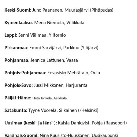
Keski-Suomi:
Juho Paananen, Muurasjärvi (Pihtipudas)
Kymenlaakso:
Meea Niemelä, Villikkala
Lappi:
Senni Välimaa, Ylitornio
Pirkanmaa:
Emmi Sarvijärvi, Parkkuu (Ylöjärvi)
Pohjanmaa
: Jennica Lattunen, Vaasa
Pohjois-Pohjanmaa:
Eevasisko Mehtätalo, Oulu
Pohjois-Savo:
Jussi Mikkonen, Harjuranta
Päijät-Häme:
Heta Järvelä, Asikkala
Satakunta:
Tyyne Vuorela, Siikainen (/Helsinki)
Uusimaa (keski- ja länsi-):
Kaisla Dahlqvist, Pohja (Raasepori)
Varsinais-Suomi:
Nina Kuusisto-Huuskonen, Uusikaupunki