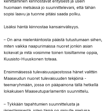
kehittäminen kiinnostavat erityisesti ja usein
huomaan metsässä jo suunnittelevani, että tähän
sopisi laavu ja tuonne pitäisi saada polku.
Lisäksi häntä kiinnostaa kansainvälisyys.
– On aina mielenkiintoista päästä tutustumaan siihen,
miten vaikka naapurimaissa nuoret jonkin asian
kokevat ja mitä voisimme toinen toisiltamme oppia,
Kuusisto-Huuskonen toteaa.
Ensimmäisessä tulevaisuusjaostossa hänet valittiin
Maaseudun nuoret tulevaisuuden tekijöinä -
teemaryhmään, jossa on pääpainona tällä hetkellä
lokakuisen Maaseutuparlamentin suunnittelu.
– Tykkään tapahtumien suunnittelusta ja
järjestämisestä, joten tämä on minulle mieluisa