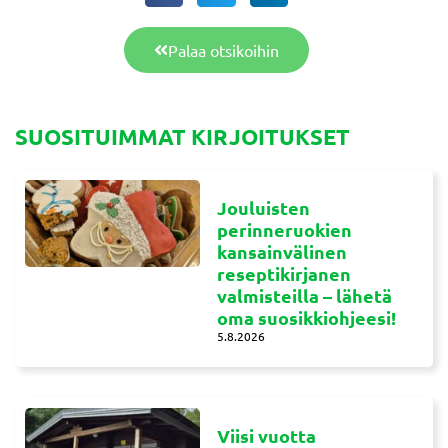
Palaa otsikoihin
SUOSITUIMMAT KIRJOITUKSET
Jouluisten
perinneruokien
kansainvälinen
reseptikirjanen
valmisteilla – lähetä
oma suosikkiohjeesi!
5.8.2026
Viisi vuotta