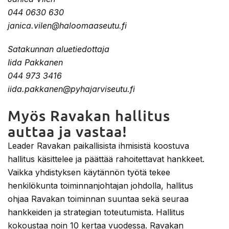
044 0630 630
janica.vilen@haloomaaseutu.fi
Satakunnan aluetiedottaja
Iida Pakkanen
044 973 3416
iida.pakkanen@pyhajarviseutu.fi
Myös Ravakan hallitus
auttaa ja vastaa!
Leader Ravakan paikallisista ihmisistä koostuva
hallitus käsittelee ja päättää rahoitettavat hankkeet.
Vaikka yhdistyksen käytännön työtä tekee
henkilökunta toiminnanjohtajan johdolla, hallitus
ohjaa Ravakan toiminnan suuntaa sekä seuraa
hankkeiden ja strategian toteutumista. Hallitus
kokoustaa noin 10 kertaa vuodessa. Ravakan