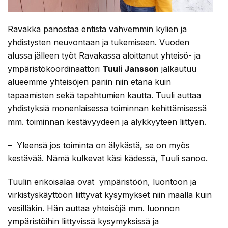
Ravakka panostaa entistä vahvemmin kylien ja
yhdistysten neuvontaan ja tukemiseen. Vuoden
alussa jälleen työt Ravakassa aloittanut yhteisö- ja
ympäristökoordinaattori
Tuuli Jansson
jalkautuu
alueemme yhteisöjen pariin niin etänä kuin
tapaamisten sekä tapahtumien kautta. Tuuli auttaa
yhdistyksiä monenlaisessa toiminnan kehittämisessä
mm. toiminnan kestävyydeen ja älykkyyteen liittyen.
– Yleensä jos toiminta on älykästä, se on myös
kestävää. Nämä kulkevat käsi kädessä, Tuuli sanoo.
Tuulin erikoisalaa ovat ympäristöön, luontoon ja
virkistyskäyttöön liittyvät kysymykset niin maalla kuin
vesilläkin. Hän auttaa yhteisöjä mm. luonnon
ympäristöihin liittyvissä kysymyksissä ja