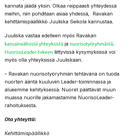
kannata jäädä yksin. Olkaa reippaasti yhteydessä
meihin, niin pohditaan asiaa yhdessä, Ravakan
kehittämispäällikkö Juuliska Seikola kannustaa.
Juuliska vastaa edelleen myös Ravakan
kansainvälisistä yhteyksistä
nuorisotyöryhmästä
ja
.
NuorisoLeader-tukeen
liittyvissä kysymyksissä voi
myös olla yhteyksissä Juuliskaan.
– Ravakan nuorisotyöryhmän tehtävänä on tuoda
nuorten ääntä kuuluviin Leader-toiminnassa ja
alueemme kehityksessä. Nuoret päättävät muun
muassa nuorille jakamastamme NuorisoLeader-
rahoituksesta.
Ota yhteyttä:
Kehittämispäällikkö