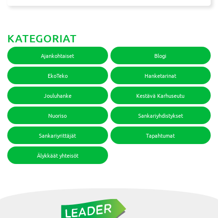
KATEGORIAT
Ajankohtaiset
Blogi
EkoTeko
Hanketarinat
Jouluhanke
Kestävä Karhuseutu
Nuoriso
Sankariyhdistykset
Sankariyrittäjät
Tapahtumat
Älykkäät yhteisöt