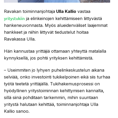
Ravakan toiminnanjohtaja
Ulla Kallio
vastaa
yritystukiin
ja elinkeinojen kehittämiseen liittyvästä
hankeneuvonnasta. Myös alueidenväliset laajemmat
hankkeet ja niihin liittyvät tiedustelut hoitaa
Ravakassa Ulla.
Hän kannustaa yrittäjiä ottamaan yhteyttä matalalla
kynnyksellä, jos pohtii yrityksen kehittämistä.
– Useimmiten jo lyhyen puhelinkeskustelun aikana
selviää, onko investointi tukikelpoinen eikä siis turhaa
työtä teetetä yrittäjällä. Tukihakemusprosessi on
hyödyllinen yritystoiminnan kehittymisen kannalta,
sillä siinä pohditaan tarkemmin, mihin suuntaan
yritystä halutaan kehittää, toiminnanjohtaja Ulla
Kallio sanoo.