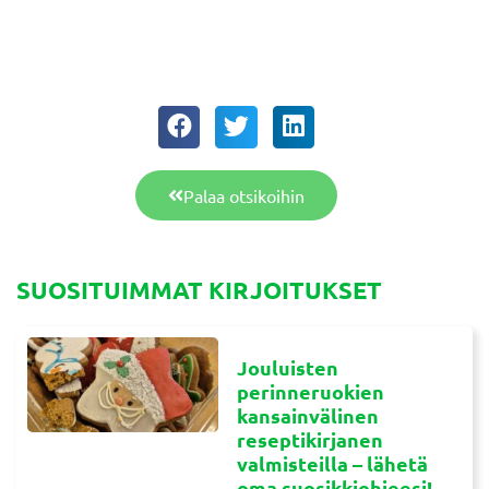
Palaa otsikoihin
SUOSITUIMMAT KIRJOITUKSET
Jouluisten
perinneruokien
kansainvälinen
reseptikirjanen
valmisteilla – lähetä
oma suosikkiohjeesi!