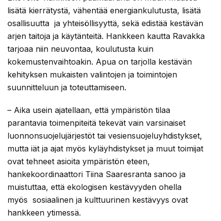
lisätä kierrätystä, vähentää energiankulutusta, lisätä
osallisuutta ja yhteisöllisyyttä, sekä edistää kestävän
arjen taitoja ja käytänteitä. Hankkeen kautta Ravakka
tarjoaa niin neuvontaa, koulutusta kuin
kokemustenvaihtoakin. Apua on tarjolla kestävän
kehityksen mukaisten valintojen ja toimintojen
suunnitteluun ja toteuttamiseen.
– Aika usein ajatellaan, että ympäristön tilaa
parantavia toimenpiteitä tekevät vain varsinaiset
luonnonsuojelujärjestöt tai vesiensuojeluyhdistykset,
mutta iät ja ajat myös kyläyhdistykset ja muut toimijat
ovat tehneet asioita ympäristön eteen,
hankekoordinaattori Tiina Saaresranta sanoo ja
muistuttaa, että ekologisen kestävyyden ohella
myös sosiaalinen ja kulttuurinen kestävyys ovat
hankkeen ytimessä.