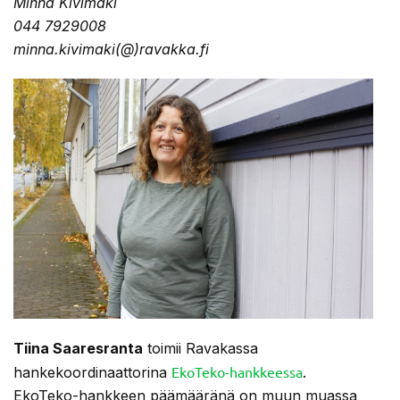
Minna Kivimäki
044 7929008
minna.kivimaki(@)ravakka.fi
Tiina Saaresranta
toimii Ravakassa
EkoTeko-hankkeessa
hankekoordinaattorina
.
EkoTeko-hankkeen päämääränä on muun muassa