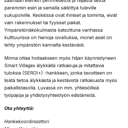
saamaan etenkin perinnetietoa ja hiljaista tietoa
paremmin esiin ja samalla säilöttyä tuleville
sukupolville. Keskiössä ovat ihmiset ja toiminta, eivät
vain rakennukset tai fyysiset paikat.
Ympäristönäkökulmasta katsottuna vanhassa
kulttuurissa on hienoja oivalluksia, monet asiat on
tehty ympäristön kannalta kestävästi.
Minna ottaa hoitaakseen myös hiljan käynnistyneen
Smart Villages älykkäitä ratkaisuja ja mitattavia
tuloksia (SEROI+) -hankkeen, jonka tavoitteen on
lisätä tietoa älykkäistä ja kestävistä ratkaisuista myös
paikallistasolla. Luvassa on mm. yhteisöllisiä
työpajoja ja yhdistysyhteistyön edistämistä.
Ota yhteyttä:
Hankekoordinaattori