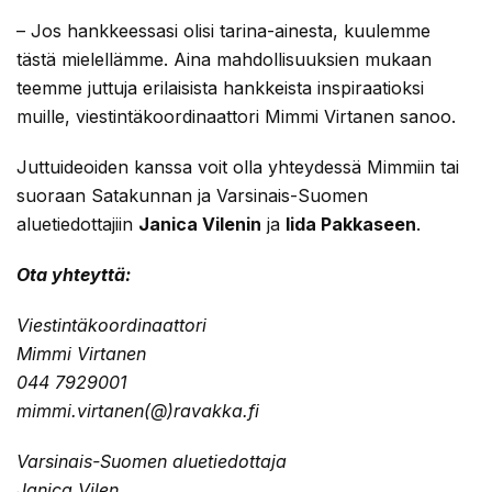
– Jos hankkeessasi olisi tarina-ainesta, kuulemme
tästä mielellämme. Aina mahdollisuuksien mukaan
teemme juttuja erilaisista hankkeista inspiraatioksi
muille, viestintäkoordinaattori Mimmi Virtanen sanoo.
Juttuideoiden kanssa voit olla yhteydessä Mimmiin tai
suoraan Satakunnan ja Varsinais-Suomen
aluetiedottajiin
Janica Vilenin
ja
Iida Pakkaseen
.
Ota yhteyttä:
Viestintäkoordinaattori
Mimmi Virtanen
044 7929001
mimmi.virtanen(@)ravakka.fi
Varsinais-Suomen aluetiedottaja
Janica Vilen