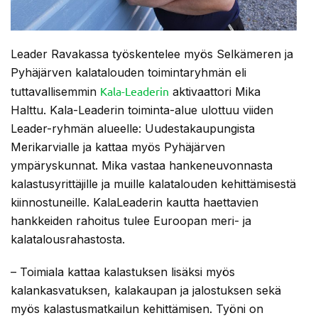
Leader Ravakassa työskentelee myös Selkämeren ja
Pyhäjärven kalatalouden toimintaryhmän eli
Kala-Leaderin
tuttavallisemmin
aktivaattori Mika
Halttu. Kala-Leaderin toiminta-alue ulottuu viiden
Leader-ryhmän alueelle: Uudestakaupungista
Merikarvialle ja kattaa myös Pyhäjärven
ympäryskunnat. Mika vastaa hankeneuvonnasta
kalastusyrittäjille ja muille kalatalouden kehittämisestä
kiinnostuneille. KalaLeaderin kautta haettavien
hankkeiden rahoitus tulee Euroopan meri- ja
kalatalousrahastosta.
– Toimiala kattaa kalastuksen lisäksi myös
kalankasvatuksen, kalakaupan ja jalostuksen sekä
myös kalastusmatkailun kehittämisen. Työni on