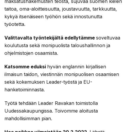
maksatushakemusten teosta, sujuvaa suomen kielen
taitoa, oma-aloitteisuutta, joustavuutta, tarkkuutta,
kykyä itsenäiseen työhön sekä innostunutta
työotetta.
Valittavalta työntekijältä edellytämme
soveltuvaa
koulutusta sekä monipuolista taloushallinnon ja
ohjelmistojen osaamista.
Katsomme eduksi
hyvän englannin kirjallisen
ilmaisun taidon, viestinnän monipuolisen osaamisen
sekä kokemuksen Leader-työstä ja EU-
hanketoiminnasta.
Työtä tehdään Leader Ravakan toimistolla
Uudessakaupungissa. Toivomme aloitusta
mahdollisimman pian.