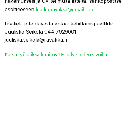
hakemuksesi ja CV (ei muita liitteitä) sähköpostitse
leader.ravakka@gmail.com
osoitteeseen
Lisätietoja tehtävästä antaa: kehittämispäällikkö
Juuliska Seikola 044 7929001
juuliska.seikola@ravakka.fi
Katso työpaikkailmoitus TE-palveluiden sivuilla