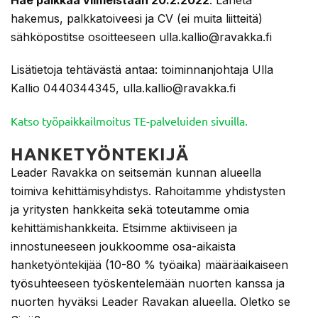
Hae paikkaa viimeistään 20.2.2022
. Lähetä
hakemus, palkkatoiveesi ja CV (ei muita liitteitä)
sähköpostitse osoitteeseen ulla.kallio@ravakka.fi
Lisätietoja tehtävästä antaa: toiminnanjohtaja Ulla
Kallio 0440344345, ulla.kallio@ravakka.fi
Katso työpaikkailmoitus TE-palveluiden sivuilla.
HANKETYÖNTEKIJÄ
Leader Ravakka on seitsemän kunnan alueella
toimiva kehittämisyhdistys. Rahoitamme yhdistysten
ja yritysten hankkeita sekä toteutamme omia
kehittämishankkeita. Etsimme aktiiviseen ja
innostuneeseen joukkoomme osa-aikaista
hanketyöntekijää (10-80 % työaika) määräaikaiseen
työsuhteeseen työskentelemään nuorten kanssa ja
nuorten hyväksi Leader Ravakan alueella. Oletko se