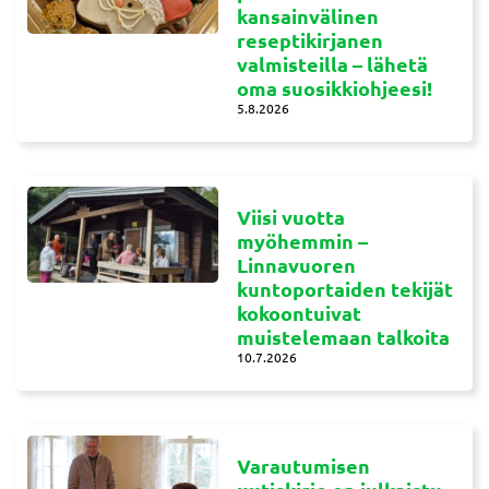
kansainvälinen
reseptikirjanen
valmisteilla – lähetä
oma suosikkiohjeesi!
5.8.2026
Viisi vuotta
myöhemmin –
Linnavuoren
kuntoportaiden tekijät
kokoontuivat
muistelemaan talkoita
10.7.2026
Varautumisen