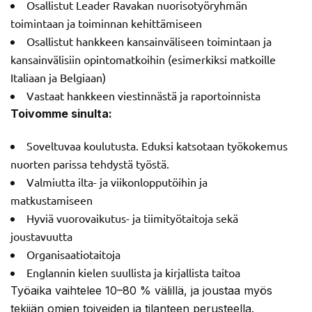
Osallistut Leader Ravakan nuorisotyöryhmän
toimintaan ja toiminnan kehittämiseen
Osallistut hankkeen kansainväliseen toimintaan ja
kansainvälisiin opintomatkoihin (esimerkiksi matkoille
Italiaan ja Belgiaan)
Vastaat hankkeen viestinnästä ja raportoinnista
Toivomme sinulta:
Soveltuvaa koulutusta. Eduksi katsotaan työkokemus
nuorten parissa tehdystä työstä.
Valmiutta ilta- ja viikonlopputöihin ja
matkustamiseen
Hyviä vuorovaikutus- ja tiimityötaitoja sekä
joustavuutta
Organisaatiotaitoja
Englannin kielen suullista ja kirjallista taitoa
Työaika vaihtelee 10–80 % välillä, ja joustaa myös
tekijän omien toiveiden ja tilanteen perusteella.