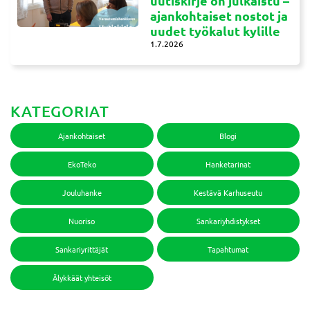
uutiskirje on julkaistu –
ajankohtaiset nostot ja
uudet työkalut kylille
1.7.2026
KATEGORIAT
Ajankohtaiset
Blogi
EkoTeko
Hanketarinat
Jouluhanke
Kestävä Karhuseutu
Nuoriso
Sankariyhdistykset
Sankariyrittäjät
Tapahtumat
Älykkäät yhteisöt