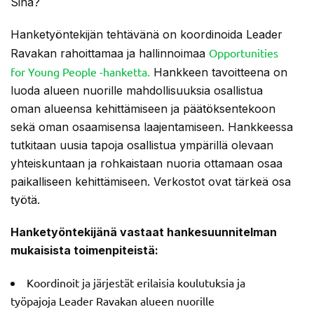
Sinä?
Hanketyöntekijän tehtävänä on koordinoida Leader
Opportunities
Ravakan rahoittamaa ja hallinnoimaa
for Young People -hanketta.
Hankkeen tavoitteena on
luoda alueen nuorille mahdollisuuksia osallistua
oman alueensa kehittämiseen ja päätöksentekoon
sekä oman osaamisensa laajentamiseen. Hankkeessa
tutkitaan uusia tapoja osallistua ympärillä olevaan
yhteiskuntaan ja rohkaistaan nuoria ottamaan osaa
paikalliseen kehittämiseen. Verkostot ovat tärkeä osa
työtä.
Hanketyöntekijänä vastaat hankesuunnitelman
mukaisista toimenpiteistä:
Koordinoit ja järjestät erilaisia koulutuksia ja
työpajoja Leader Ravakan alueen nuorille