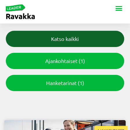
Katso kaikki
Ajankohtaiset
(1)
Hanketarinat
(1)