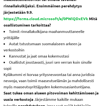
rinnallakulkijaksi.
Ensimmäinen perehdytys
järjestetään 9.9.
https://forms.cloud.microsoft/e/0PWiQDxEVk
Mitä
osallistuminen tarkoittaa?
Toimit rinnallakulkijana maahanmuuttaneelle
yrittäjälle
Autat tutustumaan suomalaiseen arkeen ja
verkostoihin
Kannustat ja jaat omaa kokemustasi
Osallistut joustavasti, juuri sen verran kuin sinulle
sopii
Kyläkummi ei korvaa yritysneuvontaa tai anna juridisia
neuvoja, vaan toimii maaseutuelämän ja mahdollisesti
myös maaseutuyrittäjyyden kokemusasiantuntijana.
Saat tukea oman alueen pitovoiman kehittämiseen ja
uusia verkostoja
Järjestämme kaikille mukaan
tuleville
perehdytyksen
, jossa saat eväät tehtävään.