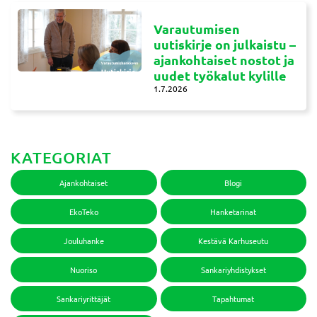
Varautumisen
uutiskirje on julkaistu –
ajankohtaiset nostot ja
uudet työkalut kylille
1.7.2026
KATEGORIAT
Ajankohtaiset
Blogi
EkoTeko
Hanketarinat
Jouluhanke
Kestävä Karhuseutu
Nuoriso
Sankariyhdistykset
Sankariyrittäjät
Tapahtumat