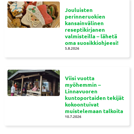
Jouluisten
perinneruokien
kansainvälinen
reseptikirjanen
valmisteilla – lähetä
oma suosikkiohjeesi!
5.8.2026
Viisi vuotta
myöhemmin –
Linnavuoren
kuntoportaiden tekijät
kokoontuivat
muistelemaan talkoita
10.7.2026