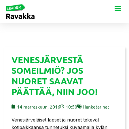
VENESJÄRVESTÄ
SOMEILMIÖ? JOS
NUORET SAAVAT
PÄÄTTÄÄ, NIIN JOO!
14 marraskuun, 2016
10:50
Hanketarinat
Venesjärveläiset lapset ja nuoret tekevät
kotipaikkaansa tunnetuksi kuvaamalla kylän