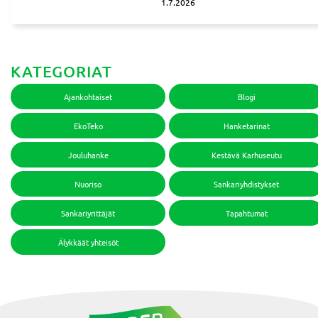
1.7.2026
KATEGORIAT
Ajankohtaiset
Blogi
EkoTeko
Hanketarinat
Jouluhanke
Kestävä Karhuseutu
Nuoriso
Sankariyhdistykset
Sankariyrittäjät
Tapahtumat
Älykkäät yhteisöt