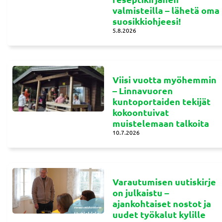
valmisteilla – lähetä oma
suosikkiohjeesi!
5.8.2026
Viisi vuotta myöhemmin
– Linnavuoren
kuntoportaiden tekijät
kokoontuivat
muistelemaan talkoita
10.7.2026
Varautumisen uutiskirje
on julkaistu –
ajankohtaiset nostot ja
uudet työkalut kylille