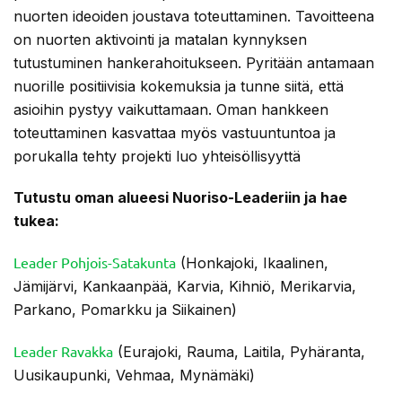
nuorten ideoiden joustava toteuttaminen. Tavoitteena
on nuorten aktivointi ja matalan kynnyksen
tutustuminen hankerahoitukseen. Pyritään antamaan
nuorille positiivisia kokemuksia ja tunne siitä, että
asioihin pystyy vaikuttamaan. Oman hankkeen
toteuttaminen kasvattaa myös vastuuntuntoa ja
porukalla tehty projekti luo yhteisöllisyyttä
Tutustu oman alueesi Nuoriso-Leaderiin ja hae
tukea:
Leader Pohjois-Satakunta
(Honkajoki, Ikaalinen,
Jämijärvi, Kankaanpää, Karvia, Kihniö, Merikarvia,
Parkano, Pomarkku ja Siikainen)
Leader Ravakka
(Eurajoki, Rauma, Laitila, Pyhäranta,
Uusikaupunki, Vehmaa, Mynämäki)