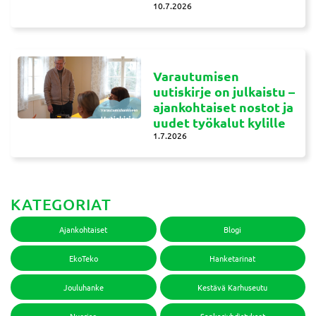
10.7.2026
Varautumisen
uutiskirje on julkaistu –
ajankohtaiset nostot ja
uudet työkalut kylille
1.7.2026
KATEGORIAT
Ajankohtaiset
Blogi
EkoTeko
Hanketarinat
Jouluhanke
Kestävä Karhuseutu