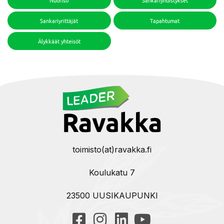
Nuoriso
Sankariyhdistykset
Sankariyrittäjät
Tapahtumat
Älykkäät yhteisöt
toimisto(at)ravakka.fi
Koulukatu 7
23500 UUSIKAUPUNKI