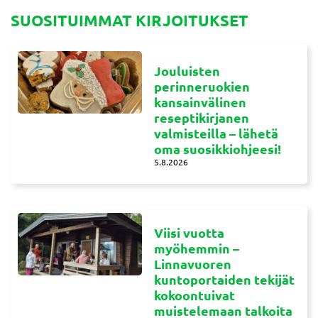
SUOSITUIMMAT KIRJOITUKSET
Jouluisten
perinneruokien
kansainvälinen
reseptikirjanen
valmisteilla – lähetä
oma suosikkiohjeesi!
5.8.2026
Viisi vuotta
myöhemmin –
Linnavuoren
kuntoportaiden tekijät
kokoontuivat
muistelemaan talkoita