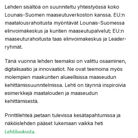
Lehden sisältöä on suunniteltu yhteistyössä koko
Lounais-Suomen maaseutuverkoston kanssa. EU:n
maatalousrahoitusta myöntävät Lounais-Suomessa
elinvoimakeskus ja kuntien maaseutupalvelut; EU:n
maaseuturahoitusta taas elinvoimakeskus ja Leader-
ryhmät.
Tänä vuonna lehden teemaksi on valittu osaaminen,
digitalisaatio ja innovaatiot. Ne ovat teemoina myös
molempien maakuntien alueellisissa maaseudun
kehittämissuunnitelmissa. Lehti on täynnä inspiroivia
esimerkkejä maatalouden ja maaseudun
kehittämisestä.
Printtilehteä jaetaan tulevissa kesätapahtumissa ja
näköislehden pääset lukemaan vaikka heti
Lehtiluukusta.