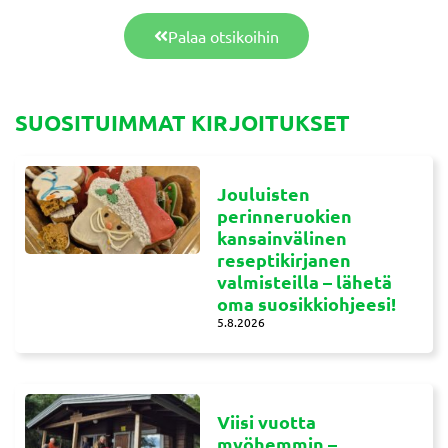
Palaa otsikoihin
SUOSITUIMMAT KIRJOITUKSET
Jouluisten
perinneruokien
kansainvälinen
reseptikirjanen
valmisteilla – lähetä
oma suosikkiohjeesi!
5.8.2026
Viisi vuotta
myöhemmin –