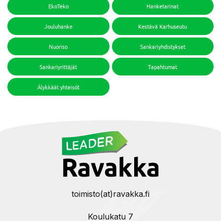
EkoTeko
Hanketarinat
Jouluhanke
Kestävä Karhuseutu
Nuoriso
Sankariyhdistykset
Sankariyrittäjät
Tapahtumat
Älykkäät yhteisöt
toimisto(at)ravakka.fi
Koulukatu 7