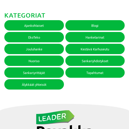
KATEGORIAT
Ajankohtaiset
Blogi
EkoTeko
Hanketarinat
Jouluhanke
Kestävä Karhuseutu
Nuoriso
Sankariyhdistykset
Sankariyrittäjät
Tapahtumat
Älykkäät yhteisöt