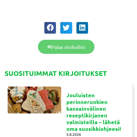
Palaa otsikoihin
SUOSITUIMMAT KIRJOITUKSET
Jouluisten
perinneruokien
kansainvälinen
reseptikirjanen
valmisteilla – lähetä
oma suosikkiohjeesi!
5.8.2026