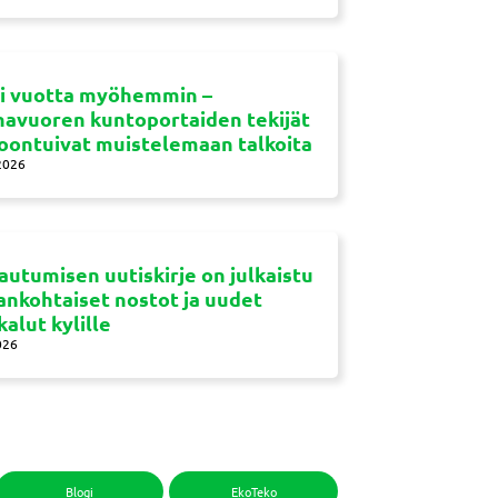
si vuotta myöhemmin –
navuoren kuntoportaiden tekijät
oontuivat muistelemaan talkoita
2026
autumisen uutiskirje on julkaistu
jankohtaiset nostot ja uudet
kalut kylille
026
Blogi
EkoTeko