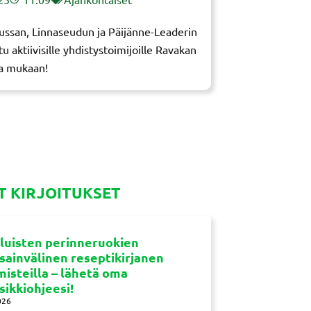
ssan, Linnaseudun ja Päijänne-Leaderin
u aktiivisille yhdistystoimijoille Ravakan
oa mukaan!
 KIRJOITUKSET
luisten perinneruokien
sainvälinen reseptikirjanen
misteilla – lähetä oma
sikkiohjeesi!
026