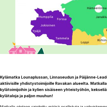
Kylämatka Lounaplussan, Linnaseudun ja Päijänne-Leade
aktiivisille yhdistystoimijoille Ravakan alueelta. Matkalla
kylätoimijoihin ja kylien sisäiseen yhteistyöhön, kekseli
kylätaloja ja paljon muuhun!
Matkalle otetaan rajoitettu määrä osallistujia ja vahvistamm