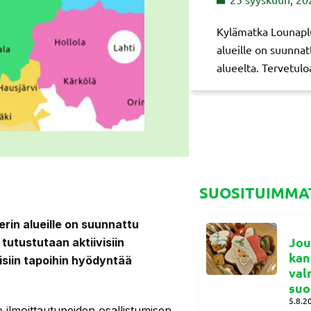
Kylämatka Lounaplu
alueille on suunnatt
alueelta. Tervetul
SUOSITUIMMAT
rin alueille on suunnattu
Jou
 tutustutaan aktiivisiin
kan
äisiin tapoihin hyödyntää
val
suo
5.8.2
e ilmoittautuneiden osallistumisen