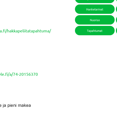
Hanketarinat
Nuoriso
a.fi/hakkapeliitatapahtuma/
Tapahtumat
/yle.fi/a/74-20156370
ee ja pieni makea