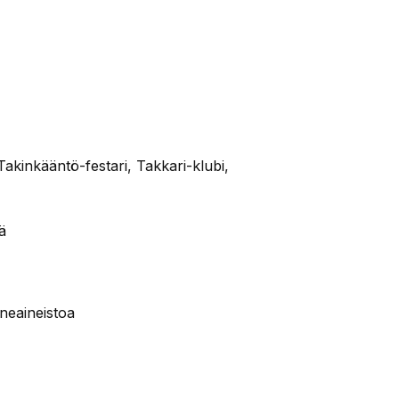
Takinkääntö-festari, Takkari-klubi,
ä
neaineistoa