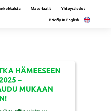
ankohtaista
Materiaalit
Yhteystiedot
Briefly in English
TKA HÄMEESEEN
.2025 –
TAUDU MUKAAN
N!
25
11:09
Ajankohtaiset