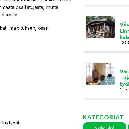
ammasta osallistujasta, mutta
alueelle.
Vii
kat, majoituksen, osan
Lin
kok
10.7.
Var
– a
työ
1.7.2
KATEGORIAT
ttäytyvät
Ajankohtaiset