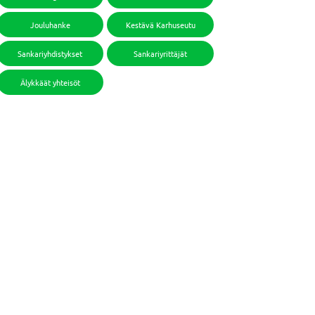
Jouluhanke
Kestävä Karhuseutu
Sankariyhdistykset
Sankariyrittäjät
Älykkäät yhteisöt