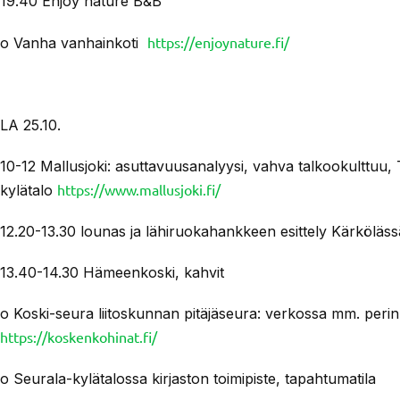
19.40 Enjoy nature B&B
https://enjoynature.fi/
o Vanha vanhainkoti
LA 25.10.
10-12 Mallusjoki: asuttavuusanalyysi, vahva talkookulttuu, 
https://www.mallusjoki.fi/
kylätalo
12.20-13.30 lounas ja lähiruokahankkeen esittely Kärköläss
13.40-14.30 Hämeenkoski, kahvit
o Koski-seura liitoskunnan pitäjäseura: verkossa mm. perin
https://koskenkohinat.fi/
o Seurala-kylätalossa kirjaston toimipiste, tapahtumatila