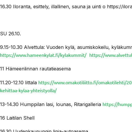
16.30 Iloranta, esittely, illallinen, sauna ja uinti o https://ilora
SU 26.10.
9.15-10.30 Alvettula: Vuoden kylä, asumiskokeilu, kyläkum
https://www.hameenkylat.fi/kylakummit/
https://www.alvettul
11 Hämeenlinnan rautatieasema
https://www.omakotiliitto.fi/omakotilehti/20
11.20-12.10 Iittala
kehittaa-kylaa-yhteistyolla/
https://humppi
13-14.30 Humppilan lasi, lounas, Ritarigalleria
16 Laitilan Shell
16.30 Uudenkaupungin linja-autoasema