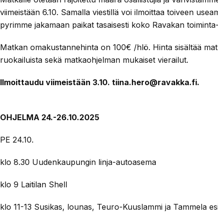
viimeistään 6.10. Samalla viestillä voi ilmoittaa toiveen use
pyrimme jakamaan paikat tasaisesti koko Ravakan toiminta-
Matkan omakustannehinta on 100€ /hlö. Hinta sisältää mat
ruokailuista sekä matkaohjelman mukaiset vierailut.
Ilmoittaudu viimeistään 3.10. tiina.hero@ravakka.fi.
OHJELMA 24.-26.10.2025
PE 24.10.
klo 8.30 Uudenkaupungin linja-autoasema
klo 9 Laitilan Shell
klo 11-13 Susikas, lounas, Teuro-Kuuslammi ja Tammela esi