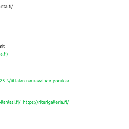
nta.fi/
mit
a.fi/
25-3/iittalan-nauravainen-porukka-
lanlasi.fi/
https://ritarigalleria.fi/