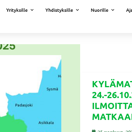
Yrityksille
Yhdistyksille
Nuorille
Aj
KYLÄMA
24.-26.10
ILMOIT
MATKAA
25 syyskuun, 20