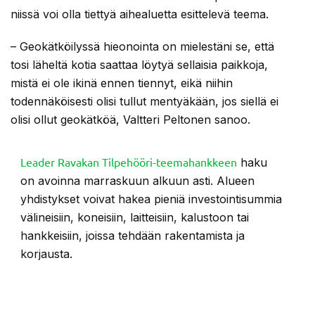
niissä voi olla tiettyä aihealuetta esittelevä teema.
– Geokätköilyssä hieonointa on mielestäni se, että
tosi läheltä kotia saattaa löytyä sellaisia paikkoja,
mistä ei ole ikinä ennen tiennyt, eikä niihin
todennäköisesti olisi tullut mentyäkään, jos siellä ei
olisi ollut geokätköä, Valtteri Peltonen sanoo.
Leader Ravakan Tilpehööri-teemahankkeen
haku
on avoinna marraskuun alkuun asti. Alueen
yhdistykset voivat hakea pieniä investointisummia
välineisiin, koneisiin, laitteisiin, kalustoon tai
hankkeisiin, joissa tehdään rakentamista ja
korjausta.