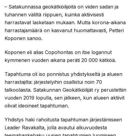
– Satakunnassa geokätköilijöitä on viiden sadan ja
tuhannen väliltä riippuen, kuinka aktiivisesti
harrastavat lasketaan mukaan. Mutta korona-aikana
harrastajamäärä on kasvanut huomattavasti, Petteri
Koponen sanoo.
Koponen eli alias Copohontas on itse logannut
kymmenen vuoden aikana peräti 20 000 kätköä.
Tapahtuma oli iso ponnistus yhdistykseltä ja alueen
harrastajilta: järjestelyihin osallistui noin 70
talkoolaista. Satakunnan Geokätköilijät ry perustettiin
vuoden 2019 lopulla, sen jälkeen, kun alueen aktiivit
olivat ideoineet tapahtuman.
Yhdistys haki rahoitusta tapahtuman järjestämiseen
Leader Ravakalta, jolla avautui alkuvuodesta
teemahankehaku uusien tapahtumien luomiseen