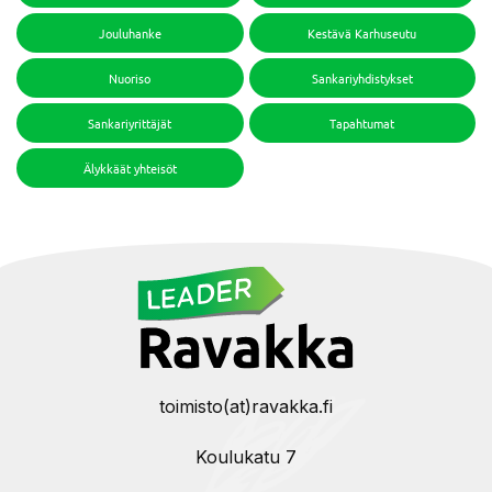
Jouluhanke
Kestävä Karhuseutu
Nuoriso
Sankariyhdistykset
Sankariyrittäjät
Tapahtumat
Älykkäät yhteisöt
toimisto(at)ravakka.fi
Koulukatu 7