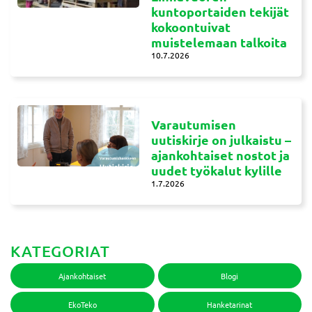
kuntoportaiden tekijät
kokoontuivat
muistelemaan talkoita
10.7.2026
Varautumisen
uutiskirje on julkaistu –
ajankohtaiset nostot ja
uudet työkalut kylille
1.7.2026
KATEGORIAT
Ajankohtaiset
Blogi
EkoTeko
Hanketarinat