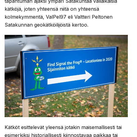
tapahtuman ajaksi ympäri Satakuntaa väliaikaisia
kätköjä, joten yhteensä niitä on yhteensä
kolmekymmentä, ValPel97 eli Valtteri Peltonen
Satakunnan geokätköilijöistä kertoo.
Kätköt esittelevät yleensä jotakin maisemallisesti tai
esimerkiksi historiallisesti kiinnostavaa paikkaa tai