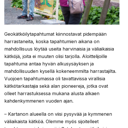
Geokätköilytapahtumat kiinnostavat pidempään
harrastaneita, koska tapahtumien aikana on
mahdollisuus löytää useita harvinaisia ja väliaikaisia
kätköjä, joita ei muuten olisi tarjolla. Aloittelijoille
tapahtuma antaa hyvän alkusysäyksen ja
mahdollisuuden kysellä kokeneemmilta harrastajilta.
Vuojoen tapahtumassa oli tavattavissa virallisia
kätkötarkastajia sekä alan pioneereja, jotka ovat
olleet harrastuksessa mukana alusta alkaen
kahdenkymmenen vuoden ajan.
– Kartanon alueella on viisi pysyvää ja kymmenen
väliaikaista kätköä. Olemme myös sijoitelleet