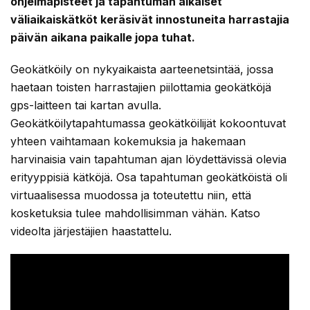
ohjelmapisteet ja tapahtuman aikaiset
väliaikaiskätköt keräsivät innostuneita harrastajia
päivän aikana paikalle jopa tuhat.
Geokätköily on nykyaikaista aarteenetsintää, jossa
haetaan toisten harrastajien piilottamia geokätköjä
gps-laitteen tai kartan avulla.
Geokätköilytapahtumassa geokätköilijät kokoontuvat
yhteen vaihtamaan kokemuksia ja hakemaan
harvinaisia vain tapahtuman ajan löydettävissä olevia
erityyppisiä kätköjä. Osa tapahtuman geokätköistä oli
virtuaalisessa muodossa ja toteutettu niin, että
kosketuksia tulee mahdollisimman vähän. Katso
videolta järjestäjien haastattelu.