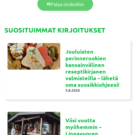
Palaa otsikoihin
SUOSITUIMMAT KIRJOITUKSET
Jouluisten
perinneruokien
kansainvälinen
reseptikirjanen
valmisteilla – lähetä
oma suosikkiohjeesi!
5.8.2026
Viisi vuotta
myöhemmin –
Linnavuoren