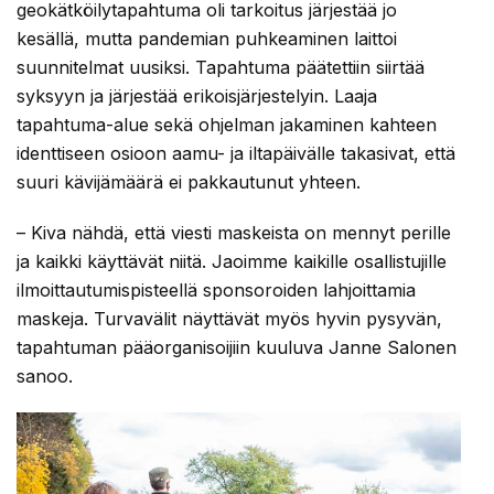
geokätköilytapahtuma oli tarkoitus järjestää jo
kesällä, mutta pandemian puhkeaminen laittoi
suunnitelmat uusiksi. Tapahtuma päätettiin siirtää
syksyyn ja järjestää erikoisjärjestelyin. Laaja
tapahtuma-alue sekä ohjelman jakaminen kahteen
identtiseen osioon aamu- ja iltapäivälle takasivat, että
suuri kävijämäärä ei pakkautunut yhteen.
– Kiva nähdä, että viesti maskeista on mennyt perille
ja kaikki käyttävät niitä. Jaoimme kaikille osallistujille
ilmoittautumispisteellä sponsoroiden lahjoittamia
maskeja. Turvavälit näyttävät myös hyvin pysyvän,
tapahtuman pääorganisoijiin kuuluva Janne Salonen
sanoo.