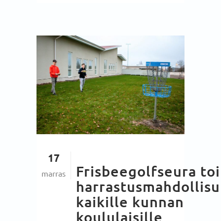
17
Frisbeegolfseura toi
marras
harrastusmahdollis
kaikille kunnan
koululaisille