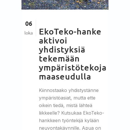
06
EkoTeko-hanke
loka
aktivoi
yhdistyksiä
tekemään
ympäristötekoja
maaseudulla
Kiinnostaako yhdistystänne
ympäristöasiat, mutta ette
oikein tiedä, mistä lähteä
liikkeelle? Kutsukaa EkoTeko-
hankkeen työntekijä kylään
neuvontakäynnille. Apua on