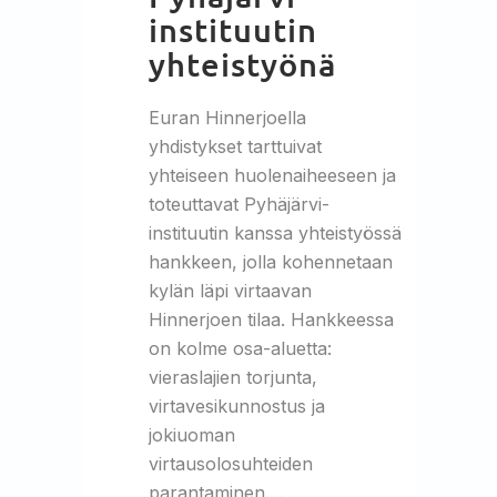
instituutin
yhteistyönä
Euran Hinnerjoella
yhdistykset tarttuivat
yhteiseen huolenaiheeseen ja
toteuttavat Pyhäjärvi-
instituutin kanssa yhteistyössä
hankkeen, jolla kohennetaan
kylän läpi virtaavan
Hinnerjoen tilaa. Hankkeessa
on kolme osa-aluetta:
vieraslajien torjunta,
virtavesikunnostus ja
jokiuoman
virtausolosuhteiden
parantaminen....