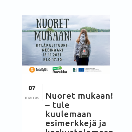
07
Nuoret mukaan!
marras
– tule
kuulemaan
esimerkkejä ja
keskustelemaan