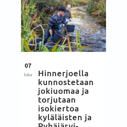
07
Hinnerjoella
loka
kunnostetaan
jokiuomaa ja
torjutaan
isokiertoa
kyläläisten ja
Pyhäjärvi-