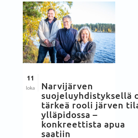
11
Narvijärven
loka
suojeluyhdistyksellä 
tärkeä rooli järven til
ylläpidossa –
konkreettista apua
saatiin