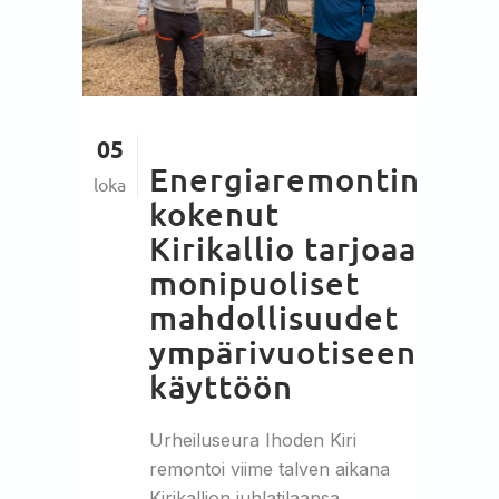
05
Energiaremontin
loka
kokenut
Kirikallio tarjoaa
monipuoliset
mahdollisuudet
ympärivuotiseen
käyttöön
Urheiluseura Ihoden Kiri
remontoi viime talven aikana
Kirikallion juhlatilaansa