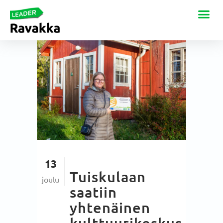
13
Tuiskulaan
joulu
saatiin
yhtenäinen
kulttuurikeskus