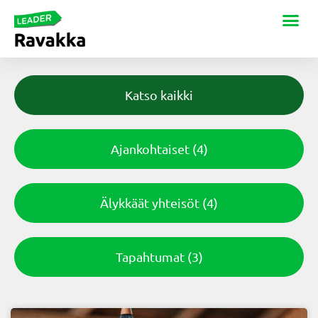
Katso kaikki
Ajankohtaiset
(4)
Älykkäät yhteisöt
(4)
Tapahtumat
(3)