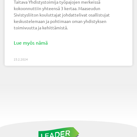
Taitava Yhdistystoimija työpajojen merkeissä
kokoonnuttiin yhteensä 3 kertaa. Maaseudun
Sivistysliiton kouluttajat johdattelivat osallistujat
keskustelemaan ja pohtimaan oman yhdistyksen
toimivuutta ja kehittämistä.
Lue myös nämä
25.2.2024