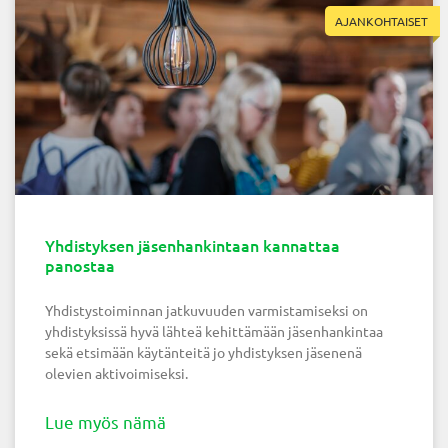
AJANKOHTAISET
Yhdistyksen jäsenhankintaan kannattaa
panostaa
Yhdistystoiminnan jatkuvuuden varmistamiseksi on
yhdistyksissä hyvä lähteä kehittämään jäsenhankintaa
sekä etsimään käytänteitä jo yhdistyksen jäsenenä
olevien aktivoimiseksi.
Lue myös nämä