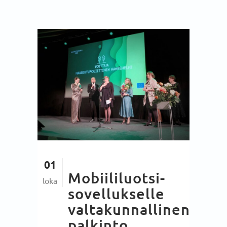
01
Mobiililuotsi-
loka
sovellukselle
valtakunnallinen
palkinto