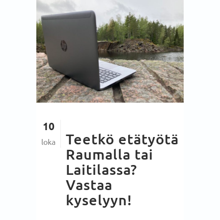
10
Teetkö etätyötä
loka
Raumalla tai
Laitilassa?
Vastaa
kyselyyn!