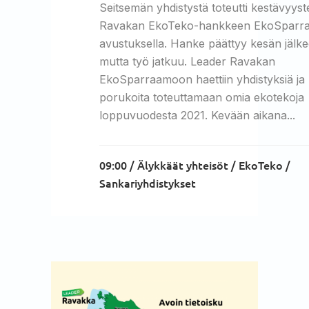
Seitsemän yhdistystä toteutti kestävyyst
Ravakan EkoTeko-hankkeen EkoSparr
avustuksella. Hanke päättyy kesän jälke
mutta työ jatkuu. Leader Ravakan
EkoSparraamoon haettiin yhdistyksiä ja
porukoita toteuttamaan omia ekotekoja
loppuvuodesta 2021. Kevään aikana...
09:00 /
Älykkäät yhteisöt
/
EkoTeko
/
Sankariyhdistykset