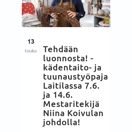
13
Tehdään
touko
luonnosta! -
kädentaito- ja
tuunaustyöpaja
Laitilassa 7.6.
ja 14.6.
Mestaritekijä
Niina Koivulan
johdolla!