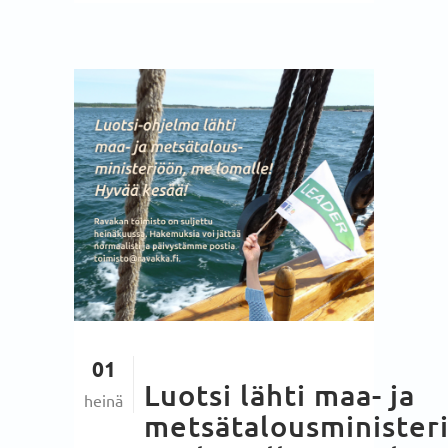
01
Luotsi lähti maa- ja
heinä
metsätalousminister