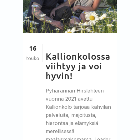
16
Kallionkolossa
touko
viihtyy ja voi
hyvin!
Pyhärannan Hirslahteen
vuonna 2021 avattu
Kallionkolo tarjoaa kahvilan
palveluita, majoitusta,
hierontaa ja elämyksiä
merellisessä
maalaismaisemassa. Leader