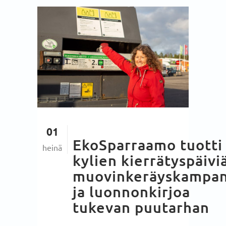
01
EkoSparraamo tuotti
heinä
kylien kierrätyspäivi
muovinkeräyskampan
ja luonnonkirjoa
tukevan puutarhan